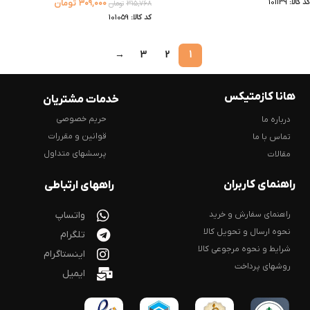
کد کالا:
101139
۳۰۹,۰۰۰
تومان
۳۱۵,۷۶۸
تومان
کد کالا:
101059
→
3
2
1
هانا کازمتیکس
خدمات مشتریان
حریم خصوصی
درباره ما
قوانین و مقررات
تماس با ما
پرسشهای متداول
مقالات
راهنمای کاربران
راههای ارتباطی
راهنمای سفارش و خرید
واتساپ
نحوه ارسال و تحویل کالا
تلگرام
شرایط و نحوه مرجوعی کالا
اینستاگرام
روشهای پرداخت
ایمیل