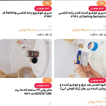
-25%
-25%
اتمام موجودی
اتمام موجودی
اسپری خوشبو کننده گلدار زنانه گلکسی
اسپری خوشبوو زنانه گلکسی Darbing کد
Darling fantastic کد 3936
3943
۳۵۰,۰۰۰
تومان
۴۱۰,۰۰۰
تومان
۴۶۷,۹۶۴
تومان
۵۴۵,۶۴۶
تومان
کد کالا:
105406
کد کالا:
105401
اتمام موجودی
-2%
شهد العسل ضد عرق و خوشبو کننده و
اتمام موجودی
روشن کننده زیر بغل (رنگ قوطی آبی)
مام رولی 24 ساعته 50ml برند
ADVENTURE کد 6136
۲۰۳,۰۰۰
تومان