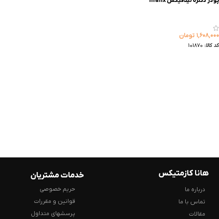
پودر دکلره لیلافیکس lilafix
۱,۶۰۸,۰۰۰
تومان
کد کالا:
101870
هانا کازمتیکس
خدمات مشتریان
حریم خصوصی
درباره ما
قوانین و مقررات
تماس با ما
پرسشهای متداول
مقالات