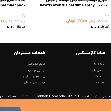
اسپری خوشبوکننده بدن مردانه اونتوس
نیوتیس|newtis aventus perfume spray
emember pack
۱۷۷,۰۰۰
تومان
۰۰۰
۱۷۸,۹۵۰
تومان
۳۳۹,۰۰۰
تومان
کد کالا:
100001
کد کالا:
100301
هانا کازمتیکس
خدمات مشتریان
درباره ما
حریم خصوصی
تماس با ما
قوانین و مقررات
نمایشگاه
پرسشهای متداول
مقالات
فرصت های شغلی
طراحی و توسعه توسط Hannah Comercial Group . استفاده از مطالب بدون ذکر منبع، پیگرد قانونی دارد.