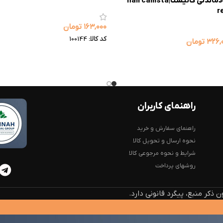
پک لاک‌های به‌یاد‌ماندنی کالیستا|nail callista
r
۱۶۳,۰۰۰
تومان
کد کالا:
100144
۳۲۶,
تومان
راهنمای کاربران
راهنمای سفارش و خرید
نحوه ارسال و تحویل کالا
شرایط و نحوه مرجوعی کالا
روشهای پرداخت