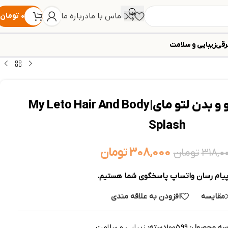
تماس با ما
درباره ما
۰
تومان
رقی
زیبایی و سلامت
خوشبو کننده مو و بدن لتو مای|My Leto Hair And Body
Splash
۳۰۸,۰۰۰
تومان
۳۱۸,۰
تومان
پیام رسان واتساپ پاسخگوی شما هستیم.
مقایسه
افزودن به علاقه مندی
سه محصول:
100599
دسته:
زیبایی و سلامت