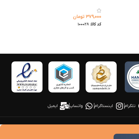
۳۷۹,۰۰۰
تومان
کد کالا:
100028
تلگرام
اینستاگرام
واتساپ
ایمیل