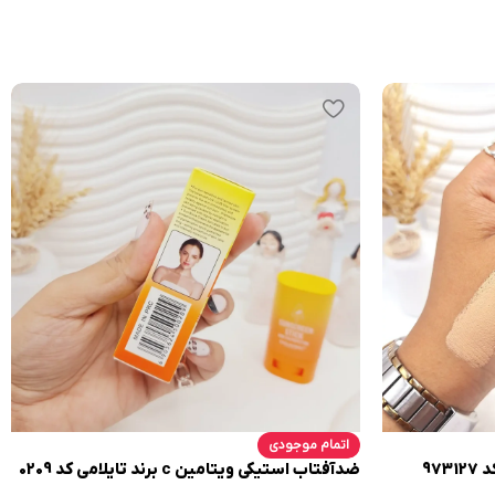
اتمام موجودی
97
ضدآفتاب استیکی ویتامین c برند تایلامی کد 0209