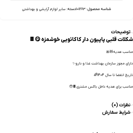
شناسه محصول:
101283
دسته:
سایر لوازم آرایشی و بهداشتی
توضیحات
شکلات قلبی پاپیون دار کاکائویی خوشمزه 😋🍫
مناسب هدیه🧸🎀
دارای مجوز سازمان بهداشت غذا و دارو✨️
تاریخ انقضا تا سال 1404🌈
مناسب برای هدیه داخل باکس مشتری🍫🥹
نظرات (0)
شرایط سفارش