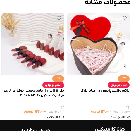
محصولات مشابه
-2%
-3%
اتمام موجودی
اتمام موجودی
باکس قلبی پاپیون دار سایز بزرگ
پک 12 تایی رژ جامد مخملی پوکه طرح لب
برند آرت اسکین کد 971083-2
۱۱۷,۰۰۰
تومان
۹۴۲,۰۰۰
تومان
۱۲۰,۸۴۴
تومان
۹۶۵,۷۱۲
تومان
کد کالا:
100126
کد کالا:
100127
هانا کازمتیکس
خدمات مشتریان