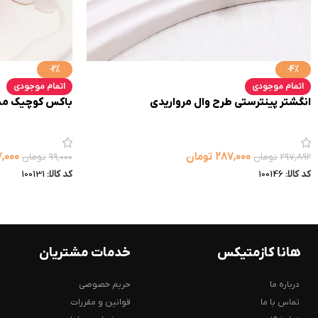
-2%
-4%
اتمام موجودی
اتمام موجودی
انگشتر پینترستی طرح وال مرواریدی
باکس کوچیک مس
۲۸۷,۰۰۰
تومان
۷,۰۰۰
۲۹۷,۸۹۲
تومان
۹۹,۰۰۰
تومان
کد کالا:
100146
کد کالا:
100131
هانا کازمتیکس
خدمات مشتریان
درباره ما
حریم خصوصی
تماس با ما
قوانین و مقررات