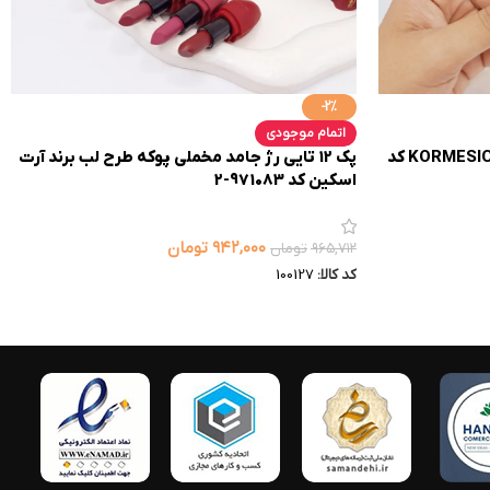
-2%
اتمام موجودی
پچ زیر چشم روشن کننده آووکادو KORMESIC کد
پک 12 تایی رژ جامد مخملی پوکه طرح لب برند آرت
اسکین کد 971083-2
۹۴۲,۰۰۰
تومان
۹۶۵,۷۱۲
تومان
کد کالا:
100127