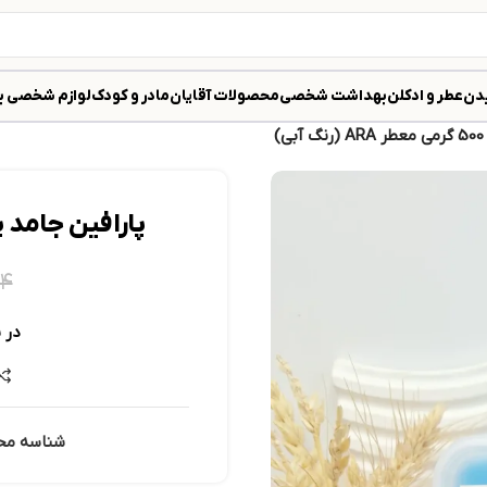
دن
عطر و ادکلن
بهداشت شخصی
محصولات آقایان
مادر و کودک
لوازم شخصی ب
)
پارافین جامد پدیکور 500 گرمی معط
۵۴
در 
شناسه مح