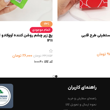
-23%
اتمام موجودی
تطیلی طرح قلبی
1211
۹
تومان
۲۶,۰۰۰
تومان
۳۳,۷۵۲
تومان
کد کالا:
100040
راهنمای کاربران
راهنمای سفارش و خرید
نحوه ارسال و تحویل کالا