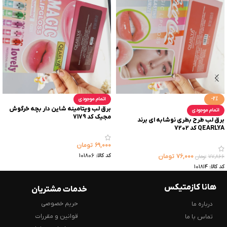
-2%
اتمام موجودی
برق لب ویتامینه شاین دار بچه خرگوش
اتمام موجودی
مجیک کد 7179
برق لب طرح بطری نوشابه ای برند
۶۹,۰۰۰
تومان
کد کالا:
101806
۷۶,۰۰۰
تومان
۷۷,۸۶۶
تومان
کد کالا:
101814
هانا کازمتیکس
خدمات مشتریان
حریم خصوصی
درباره ما
قوانین و مقررات
تماس با ما