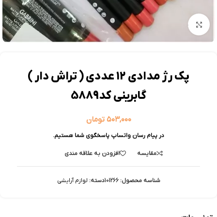
بزرگنمایی تصویر
پک رژ مدادی 12 عددی ( تراش دار )
گابرینی کد5889
۵۰۳,۰۰۰
تومان
در پیام رسان واتساپ پاسخگوی شما هستیم.
مقایسه
افزودن به علاقه مندی
شناسه محصول:
101266
دسته:
لوازم آرایشی