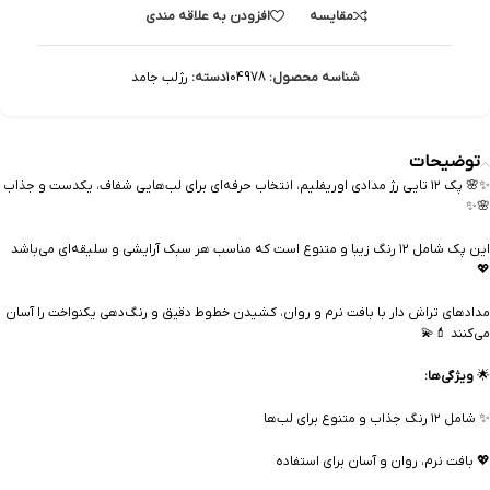
مقایسه
افزودن به علاقه مندی
شناسه محصول:
104978
دسته:
رژلب جامد
توضیحات
✨🌸 پک ۱۲ تایی رژ مدادی اوریفلیم، انتخاب حرفه‌ای برای لب‌هایی شفاف، یکدست و جذاب
🌸✨
این پک شامل ۱۲ رنگ زیبا و متنوع است که مناسب هر سبک آرایشی و سلیقه‌ای می‌باشد
💖
مدادهای تراش دار با بافت نرم و روان، کشیدن خطوط دقیق و رنگ‌دهی یکنواخت را آسان
می‌کنند 💄💫
🌟
ویژگی‌ها:
✨ شامل ۱۲ رنگ جذاب و متنوع برای لب‌ها
💖 بافت نرم، روان و آسان برای استفاده