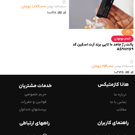
۱,۰۷۶,۰۰۰
تومان
۱,۱۳۱,۸۰۰
تومان
کد کالا:
100218
-2%
اتمام موجودی
پالت رژ جامد 10 تایی برند آرت اسکین کد
AS972169
۲۵۹,۰۰۰
تومان
۲۶۵,۰۰۶
تومان
کد کالا:
102725
هانا کازمتیکس
خدمات مشتریان
حریم خصوصی
درباره ما
قوانین و مقررات
تماس با ما
پرسشهای متداول
مقالات
راهنمای کاربران
راههای ارتباطی