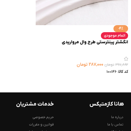
-4%
اتمام موجودی
انگشتر پینترستی طرح وال مرواریدی
۲۸۷,۰۰۰
تومان
۲۹۷,۸۹۲
تومان
کد کالا:
100146
هانا کازمتیکس
خدمات مشتریان
درباره ما
حریم خصوصی
تماس با ما
قوانین و مقررات