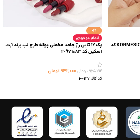
-2%
اتمام موجودی
پچ زیر چشم روشن کننده آووکادو KORMESIC کد
پک 12 تایی رژ جامد مخملی پوکه طرح لب برند آرت
اسکین کد 971083-2
۹۴۲,۰۰۰
تومان
۹۶۵,۷۱۲
تومان
کد کالا:
100127