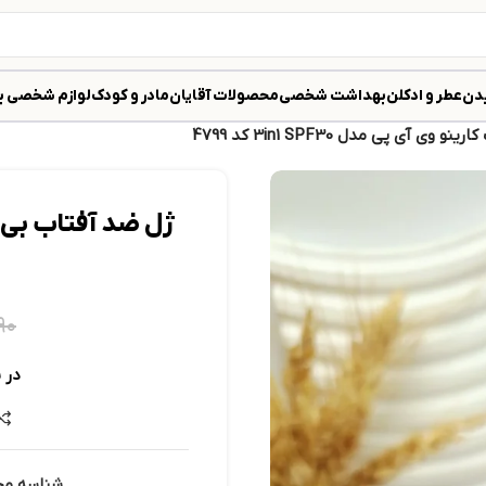
دن
عطر و ادکلن
بهداشت شخصی
محصولات آقایان
مادر و کودک
لوازم شخصی ب
 آی پی مدل 3in1 SPF30 کد 4799
۹۰
در 
شناسه م