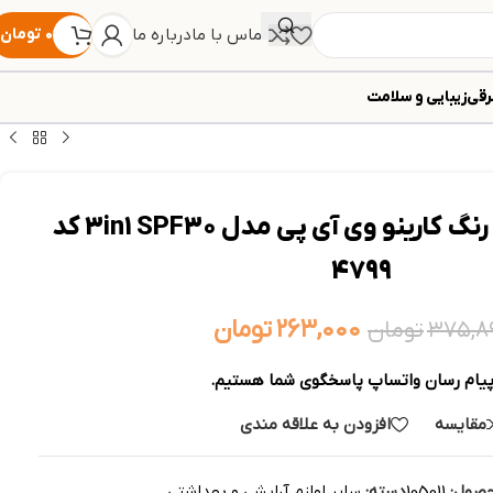
تماس با ما
درباره ما
۰
تومان
رقی
زیبایی و سلامت
ژل ضد آفتاب بی رنگ کارینو وی آی پی مدل 3in1 SPF30 کد
4799
۲۶۳,۰۰۰
تومان
۳۷۵,۸
تومان
پیام رسان واتساپ پاسخگوی شما هستیم.
مقایسه
افزودن به علاقه مندی
حصول:
105011
دسته:
سایر لوازم آرایشی و بهداشتی