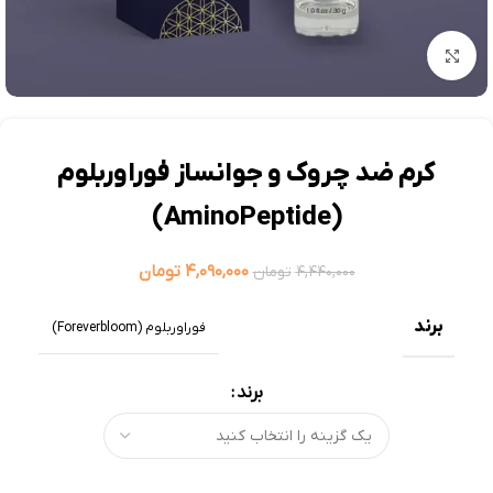
بزرگنمایی تصویر
کرم ضد چروک و جوانساز فوراوربلوم
(AminoPeptide)
۴,۰۹۰,۰۰۰
تومان
۴,۴۴۰,۰۰۰
تومان
برند
فوراوربلوم (Foreverbloom)
برند