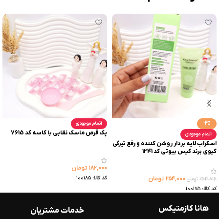
-4%
اتمام موجودی
پک قرص ماسک نقابی با کاسه کد 7615
اتمام موجودی
اسکراب لایه بردار روشن کننده و رفع تیرگی
کیوی برند کیس بیوتی کد 1241
۱۸۲,۰۰۰
تومان
کد کالا:
100185
۲۵۴,۰۰۰
تومان
۲۶۳,۸۱۶
تومان
کد کالا:
100175
هانا کازمتیکس
خدمات مشتریان