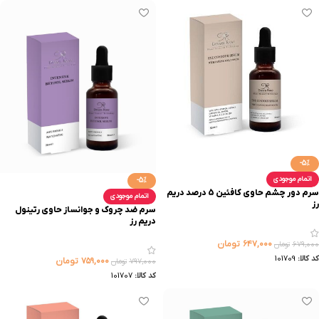
-5%
اتمام موجودی
-5%
سرم دور چشم حاوی کافئین 5 درصد دریم
اتمام موجودی
رز
سرم ضد چروک و جوانساز حاوی رتینول
دریم رز
۶۴۷,۰۰۰
تومان
۶۷۹,۰۰۰
تومان
کد کالا:
101709
۷۵۹,۰۰۰
تومان
۷۹۷,۰۰۰
تومان
کد کالا:
101707