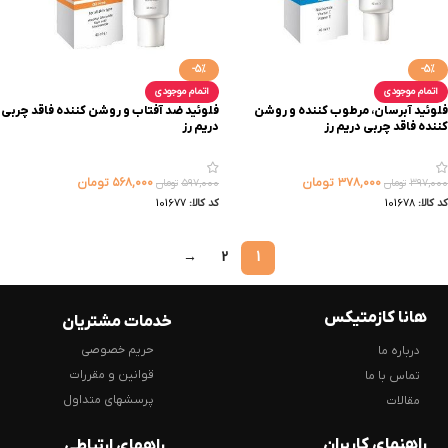
-5%
-5%
اتمام موجودی
اتمام موجودی
فلوئید آبرسان، مرطوب کننده و روشن
فلوئید ضد آفتاب و روشن کننده فاقد چربی
کننده فاقد چربی دریم رز
دریم رز
۳۷۸,۰۰۰
تومان
۵۶۸,۰۰۰
تومان
۳۹۷,۰۰۰
تومان
۵۹۷,۰۰۰
تومان
کد کالا:
101678
کد کالا:
101677
→
2
1
هانا کازمتیکس
خدمات مشتریان
حریم خصوصی
درباره ما
قوانین و مقررات
تماس با ما
پرسشهای متداول
مقالات
راهنمای کاربران
راههای ارتباطی