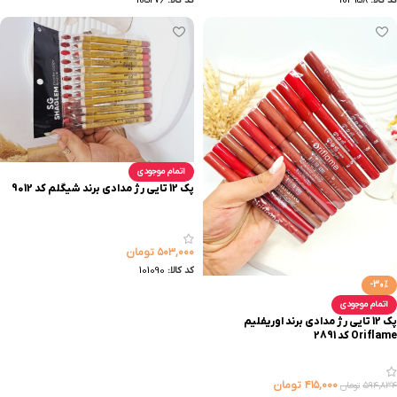
کد کالا:
104958
کد کالا:
105276
اتمام موجودی
پک 12 تایی رژ مدادی برند شیگلم کد 9012
۵۰۳,۰۰۰
تومان
کد کالا:
101090
-30%
اتمام موجودی
پک 12 تایی رژ مدادی برند اوریفلیم
Oriflame کد 2891
۴۱۵,۰۰۰
تومان
۵۹۴,۸۳۴
تومان