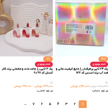
-2%
-30%
اتمام موجودی
اتمام موجودی
پک 24 تایی پرطرفدار رژ مایع کیفیت عالی و
پک 3 تایی رژ جامد مات و مخملی برند کالر
ضد آب برند اسنس کد 123
کستل کد 8098
۱,۹۴۰,۰۰۰
تومان
۳۳۱,۰۰۰
تومان
–
۳۱۹,۰۰۰
تومان
۲,۷۶۶,۸۳۶
تومان
کد کالا:
104826
کد کالا:
100934
→
7
6
5
4
3
2
1