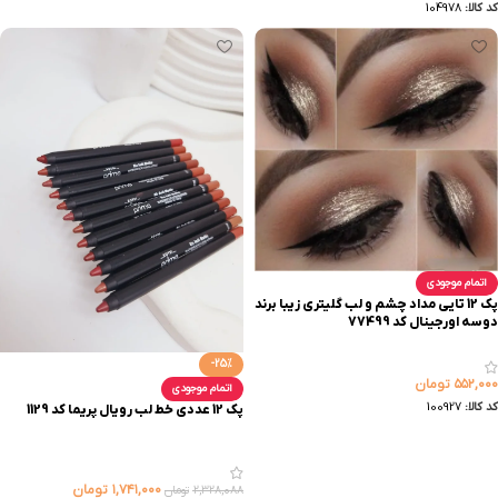
کد کالا:
104978
اتمام موجودی
پک 12 تایی مداد چشم و لب گلیتری زیبا برند
دوسه اورجینال کد 77499
-25%
۵۵۲,۰۰۰
تومان
اتمام موجودی
کد کالا:
100927
پک 12 عددی خط لب رویال پریما کد 1129
۱,۷۴۱,۰۰۰
تومان
۲,۳۲۸,۰۸۸
تومان