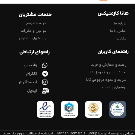
هانا کازمتیکس
خدمات مشتریان
حریم خصوصی
درباره ما
قوانین و مقررات
تماس با ما
پرسشهای متداول
مقالات
راهنمای کاربران
راههای ارتباطی
راهنمای سفارش و خرید
واتساپ
نحوه ارسال و تحویل کالا
تلگرام
شرایط و نحوه مرجوعی کالا
اینستاگرام
روشهای پرداخت
ایمیل
طراحی و توسعه توسط Hannah Comercial Group . استفاده از مطالب بدون ذکر منبع،