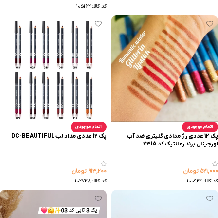
کد کالا:
105162
اتمام موجودی
اتمام موجودی
پک 12 عددی رژ مدادی گلیتری ضد آب
پک 12 عددی مداد لب DC-BEAUTIFUL
اورجینال برند رمانتیک کد 2315
۵۲۱,۰۰۰
تومان
۹۱۳,۲۰۰
تومان
کد کالا:
100924
کد کالا:
102748