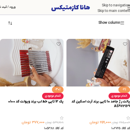
Skip to navigation
رژلب
ورود / ثبت ن
Skip to main content
Show column
-30%
-2%
اتمام موجودی
اتمام موجودی
پالت رژ جامد 10 تایی برند آرت اسکین کد
پک 12 تایی خط لب برند ویولت کد 0100
AS972169
۲۵۹,۰۰۰
تومان
۳۷۷,۰۰۰
تومان
۲۶۵,۰۰۶
تومان
۵۳۹,۹۶۸
تومان
کد کالا:
102725
کد کالا:
105388