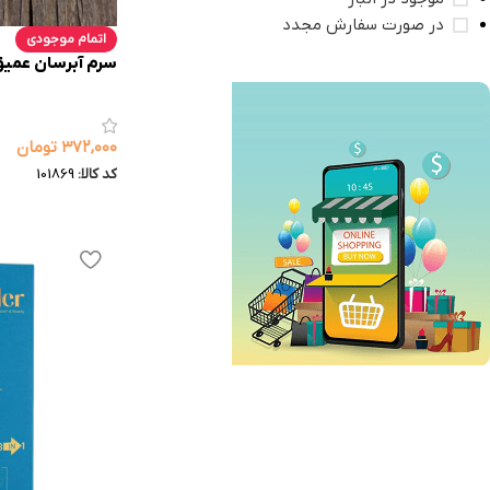
در صورت سفارش مجدد
اتمام موجودی
سرم آبرسان عمیق dro boost
۳۷۲,۰۰۰
تومان
کد کالا:
101869
فروش ویژه
تا 10% تخفیف
خرید