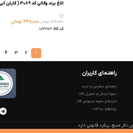
الاغ برند وکالی کد 3089 ( کارتن آبی)
۳۴۸,۰۰۰
تومان
۴۱۹,۷۲۸
تومان
کد کالا:
104773
4
3
2
1
راهنمای کاربران
راهنمای سفارش و خرید
نحوه ارسال و تحویل کالا
شرایط و نحوه مرجوعی کالا
روشهای پرداخت