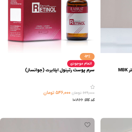
-13%
اتمام موجودی
سرم پوست رتینول ایلابرت (جوانساز)
۵۴۶,۰۰۰
تومان
۶۲۹,۰۰۰
تومان
کد کالا:
101866