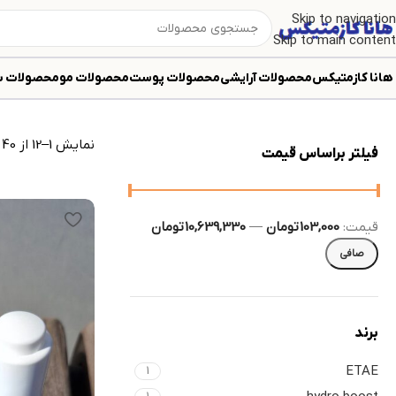
Skip to navigation
Skip to main content
سرم صورت
هانا کازمتیکس
محصولات آرایشی
محصولات پوست
محصولات مو
محصولات ب
نمایش 1–12 از 40 نتیجه
فیلتر براساس قیمت
قيمت:
103,000 تومان
—
10,639,330 تومان
صافی
برند
ETAE
1