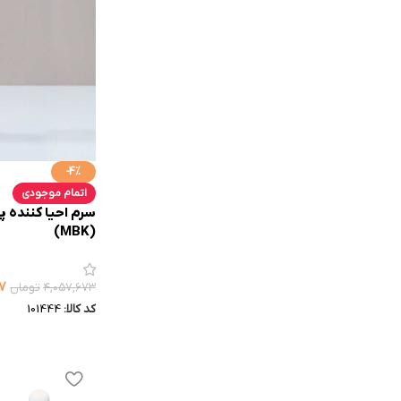
-4%
اتمام موجودی
(MBK)
۷
۴,۰۵۷,۶۷۳
تومان
کد کالا:
101444