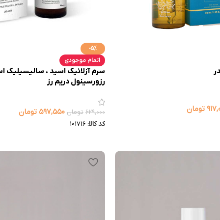
-5%
اتمام موجودی
ر
رزورسینول دریم رز
۹۱۷,
تومان
۵۹۷,۵۵۰
تومان
۶۲۹,۰۰۰
تومان
کد کالا:
101716