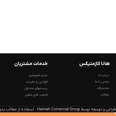
هانا کازمتیکس
خدمات مشتریان
درباره ما
حریم خصوصی
تماس با ما
قوانین و مقررات
نمایشگاه
پرسشهای متداول
مقالات
فرصت های شغلی
طراحی و توسعه توسط Hannah Comercial Group . استفاده از مطالب بدون ذکر منبع، پیگرد قانونی دارد.