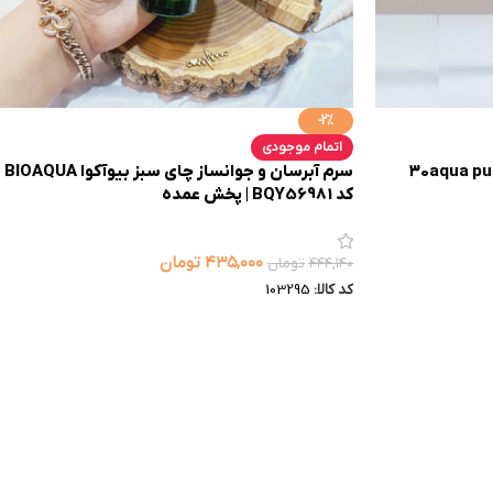
-2%
اتمام موجودی
سرم آبرسان مغذی انواع پوست ۳۰aqua pure ​​
سرم آبرسان و جوانساز چای سبز بیوآکوا BIOAQUA
کد BQY56981 | پخش عمده
۴۳۵,۰۰۰
تومان
۴۴۴,۱۴۰
تومان
کد کالا:
103295