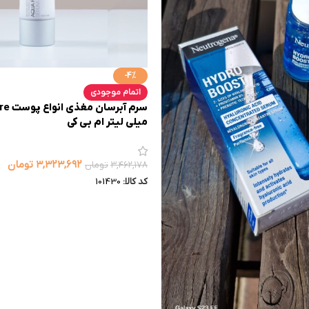
-4%
اتمام موجودی
میلی لیتر ام بی کی
۳,۳۲۳,۶۹۲
تومان
۳,۴۶۲,۱۷۸
تومان
کد کالا:
101430