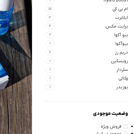
hydro boost
1
ام بی کی
15
ایلابرت
3
برایت مکس
4
بیو آکوا
2
بیوآکوا
1
دریم رز
6
رویسکین
1
سلردار
1
وکالی
1
یوزیدر
1
وضعیت موجودی
فروش ویژه
موجود در انبار