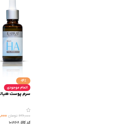
-14%
اتمام موجودی
سرم پوست هیالور
,۰۰۰
۶۲۶,۰۰۰
تومان
کد کالا:
101868