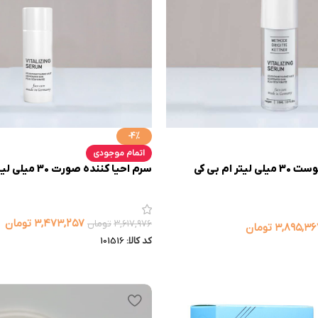
-4%
اتمام موجودی
سرم احیا کننده پوست 30 میلی لیتر ام بی کی
سرم احیا کننده صورت 30 میلی لیتر MBK
۳,۴۷۳,۲۵۷
تومان
۳,۶۱۷,۹۷۶
تومان
۳,۸۹۵,۳۶
تومان
کد کالا:
101516