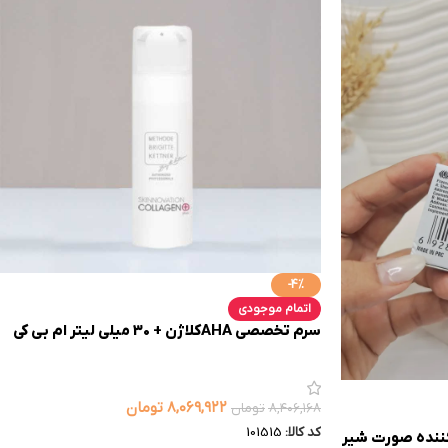
-4%
اتمام موجودی
سرم تخصصی AHAکلاژن + 30 میلی لیتر ام بی کی
۸,۰۶۹,۹۲۲
تومان
۸,۴۰۶,۱۶۸
تومان
کد کالا:
101515
ننده صورت شير