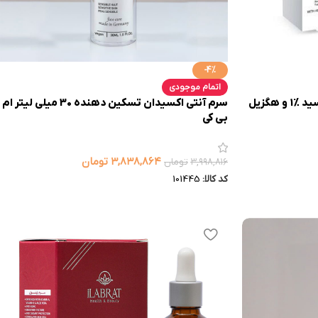
-4%
اتمام موجودی
سرم آزلائیک اسید ، سالیسیلیک اسید %1 و هگزیل
سرم آنتی اکسیدان تسکین دهنده 30 میلی لیتر ام
بی کی
۳,۸۳۸,۸۶۴
تومان
۳,۹۹۸,۸۱۶
تومان
کد کالا:
101445