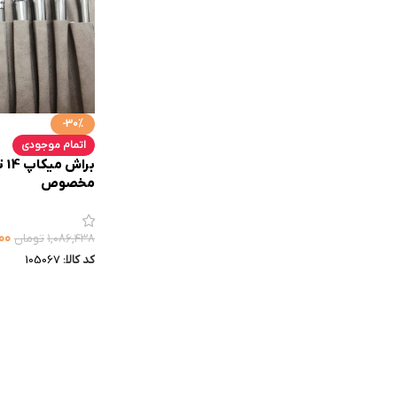
-30%
اتمام موجودی
بر
مخصوص
۰۰
۱,۰۸۶,۴۳۸
تومان
کد کالا:
105067