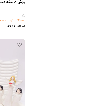
براش 8 تیکه مینی فیکس اورجینال
۱۳۲,۰۰۰
تومان
–
۰
کد کالا:
103343