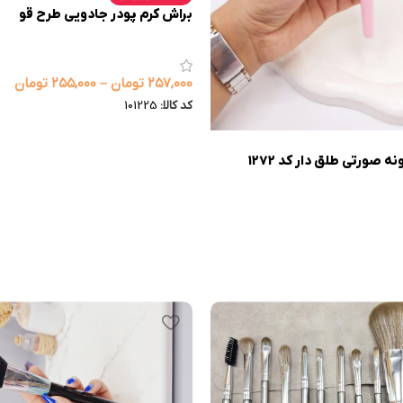
براش کرم پودر جادویی طرح قو
۲۵۷,۰۰۰
تومان
–
۲۵۵,۰۰۰
تومان
کد کالا:
101225
ه صورتی طلق دار کد 1272