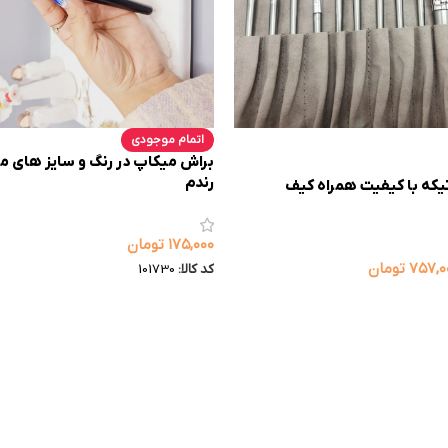
اتمام موجودی
براش میکاپ در رنگ و سایز های م
رندم
اش میکاپ 14 تیکه با کیفیت همراه کیف
۱۷۵,۰۰۰
تومان
۷۵۷,۰
تومان
کد کالا:
101730