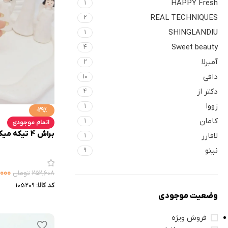
HAPPY Fresh
1
REAL TECHNIQUES
2
SHINGLANDIU
1
Sweet beauty
4
آمبرلا
2
دافی
10
دکتر از
4
زووا
1
-29%
کامان
1
اتمام موجودی
براش 4 تیکه میکاپ اسمارتیزی کد 2859
لافارر
1
نینو
9
,۰۰۰
۲۵۲,۶۰۸
تومان
کد کالا:
105209
وضعیت موجودی
فروش ویژه