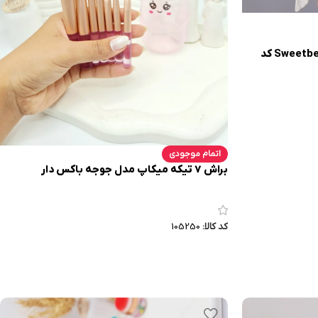
براش 5 تیکه آکواریومی برند Sweetbeauty کد
اتمام موجودی
براش 7 تیکه میکاپ مدل جوجه باکس دار
کد کالا:
105250