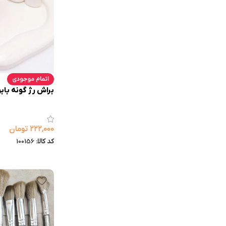
اتمام موجودی
براش رژ گونه بابون
۲۲۲,۰۰۰
تومان
کد کالا:
100156