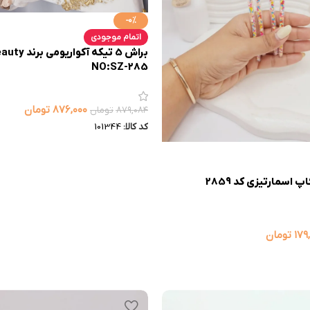
-0%
اتمام موجودی
NO:SZ-285
۸۷۶,۰۰۰
تومان
۸۷۹,۰۸۴
تومان
کد کالا:
101344
۱۷۹
تومان