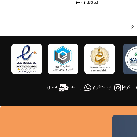
کد کالا:
100014
→
6
تلگرام
اینستاگرام
واتساپ
ایمیل