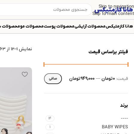
Skip to navigation
Skip to main content
ابزار جانبی پوست
هانا کازمتیکس
محصولات آرایشی
محصولات پوست
محصولات مو
محصولات ب
نمایش 1–12 از 63 نتیجه
فیلتر براساس قیمت
قيمت:
0 تومان
—
949,000 تومان
صافی
برند
----
14
BABY WIPES
1