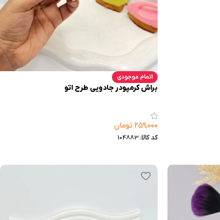
اتمام موجودی
براش کرمپودر جادویی طرح اتو
۲۵۹,۰۰۰
تومان
کد کالا:
104883