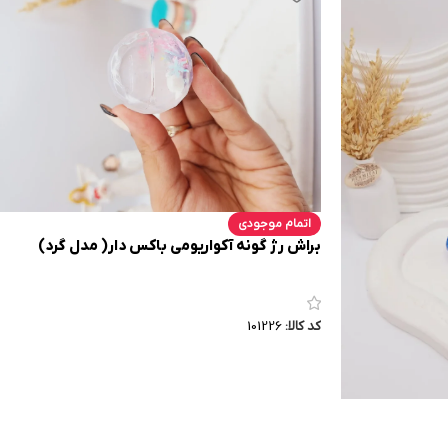
اتمام موجودی
براش رژ گونه آکواریومی باکس دار( مدل گرد)
کد کالا:
101226