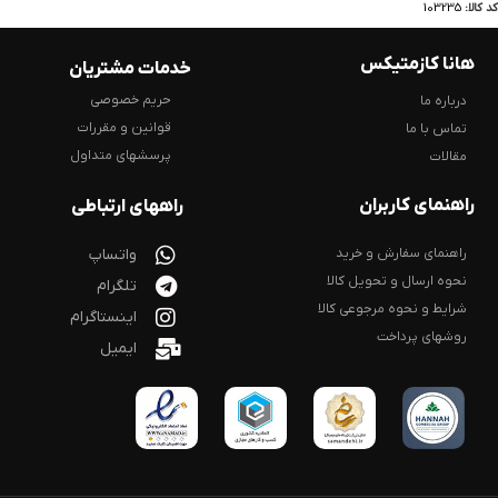
کد کالا:
103235
هانا کازمتیکس
خدمات مشتریان
حریم خصوصی
درباره ما
قوانین و مقررات
تماس با ما
پرسشهای متداول
مقالات
راهنمای کاربران
راههای ارتباطی
راهنمای سفارش و خرید
واتساپ
نحوه ارسال و تحویل کالا
تلگرام
شرایط و نحوه مرجوعی کالا
اینستاگرام
روشهای پرداخت
ایمیل