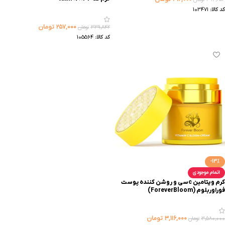
کد کالا:
103471
۲۵۷,۰۰۰
تومان
۳۳۹,۸۴۲
تومان
کد کالا:
105564
-13%
اتمام موجودی
کرم ویتامین cسی و روشن کننده پوست
فوراوربلوم (ForeverBloom)
۳,۱۱۶,۰۰۰
تومان
۳,۵۸۰,۰۰۰
تومان