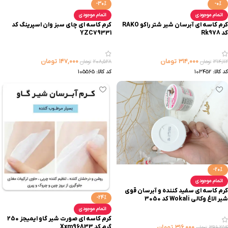
-30%
-0%
اتمام موجودی
اتمام موجودی
کرم کاسه ای آبرسان شیر شتر راکو RAKO
کرم کاسه ای چای سبز وان اسپرینگ کد
کد Rk978
YZC79331
۳۱۴,۰۰۰
تومان
۱۴۷,۰۰۰
تومان
۳۱۴,۱۱۲
تومان
۲۰۸,۵۲۸
تومان
کد کالا:
103452
کد کالا:
105565
-20%
اتمام موجودی
کرم کاسه ای سفید کننده و آبرسان قوی
-24%
شیر الاغ وکالی ‏Wokali‏ کد 3050
اتمام موجودی
کرم کاسه ای صورت شیر گاو ایمیجز 250
گرم کد Xxm96833
۳۱۶,۰۰۰
تومان
۳۹۶,۲۵۴
تومان