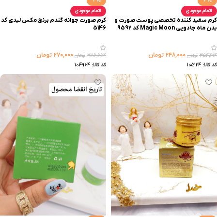
-30%
-30%
اتمام موجودی
اتمام موجودی
کرم سفید کننده تخصصی پوست صورت و
کرم صورت جوانه گندم برنج مکس لیدی کد
بدن ماه جادویی Magic Moon کد 9592
5146
۲۴۸,۰۰۰
تومان
۲۷۰,۰۰۰
تومان
۳۵۴,۶۱۴
تومان
۳۸۶,۶۶۴
تومان
کد کالا:
105124
کد کالا:
104964