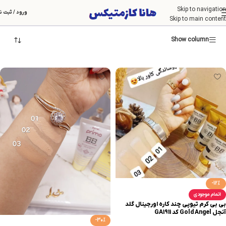
Skip to navigation
کرم روز
ورود / ثبت ن
Skip to main content
Show column
-12%
اتمام موجودی
بی بی کرم تیوپی چند کاره اورجینال گلد
آنجل Gold Angel کد GA1911
-30%