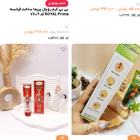
اتمام موجودی
۵۵۱,۰۰۰
تومان
–
۴۹۴,۰۰۰
تومان
بی بی کرم رویال پریما ساخت فرانسه
ROYAL Prima کد 7609
کد کالا:
103392
۲۸۶,۰۰۰
تومان
۴۰۷,۲۰۸
تومان
کد کالا:
105478
-2%
-2%