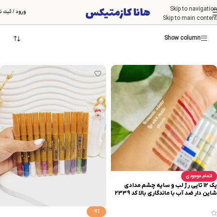
Skip to navigation
مداد چشم
ورود / ثبت ن
Skip to main content
Show column
اتمام موجودی
پک 12 تایی رژ لب و سایه چشم مدادی
شاین دار ضد آب با ماندگاری بالا کد 2339
-7%