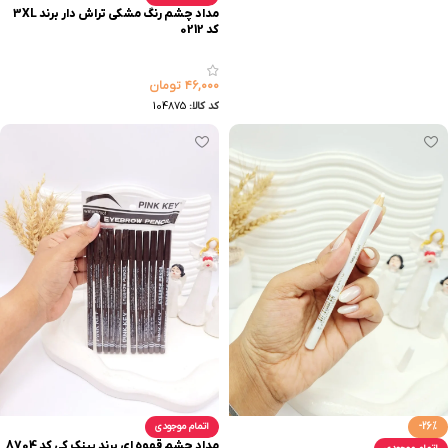
مداد چشم رنگ مشکی تراش دار برند 3XL
کد 0212
۴۶,۰۰۰
تومان
کد کالا:
104875
-26%
اتمام موجودی
مداد چشم قهوه ای برند پینک کی کد 8704