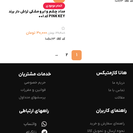
کد کالا:
101163
اتمام موجودی
مداد چشم و ابرو مشکی تراش دار برند
PINK KEY کد 001
۳۰,۰۰۰
تومان
۳۹,۴۰۸
تومان
کد کالا:
105063
→
2
1
هانا کازمتیکس
خدمات مشتریان
حریم خصوصی
درباره ما
قوانین و مقررات
تماس با ما
پرسشهای متداول
مقالات
راهنمای کاربران
راههای ارتباطی
راهنمای سفارش و خرید
واتساپ
نحوه ارسال و تحویل کالا
تلگرام