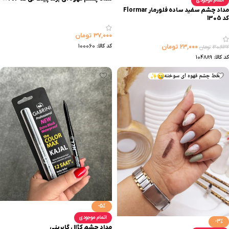
اتمام موجودی
مداد چشم سفید ساده فلورمار Flormar
کد 1305
۳۷,۰۰۰
تومان
کد کالا:
100060
۲۳,۰۰۰
تومان
۳۰,۹۳۲
تومان
کد کالا:
104889
-5%
اتمام موجودی
-3%
مداد چشم کژال گابرینی