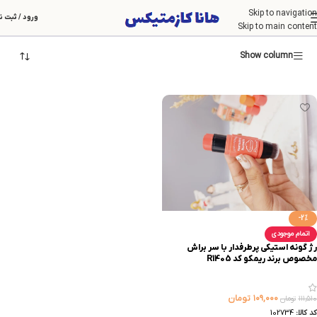
Skip to navigation
ریمکو
ورود / ثبت ن
Skip to main content
Show column
-2%
اتمام موجودی
رژ گونه استیکی پرطرفدار با سر براش
مخصوص برند ریمکو کد R1405
۱۰۹,۰۰۰
تومان
۱۱۱,۵۱۰
تومان
کد کالا:
102734