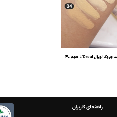
کرم پودر سرمی ضد چروک لورآل L’Oreal حجم 40
راهنمای کاربران