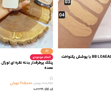
-2%
بی بی کرم لورال BB LOAEAL با پوشش یکنواخت
اتمام موجودی
عمده
۲۰۵,۰۰۰
تومان
۲۰۸,۹۹۸
تومان
کد کالا:
103399