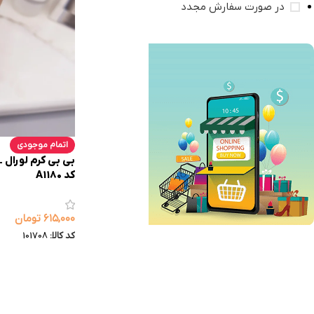
در صورت سفارش مجدد
اتمام موجودی
کد A1180
۶۱۵,۰۰۰
تومان
کد کالا:
101708
فروش ویژه
تا 10% تخفیف
خرید