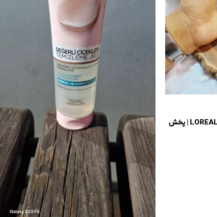
پنکک پرطرفدار بدنه نقره ای لورآل LOREAL | پخش