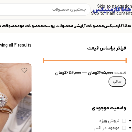
Skip to navigation
Skip to main content
لورال
هانا کازمتیکس
محصولات آرایشی
محصولات پوست
محصولات مو
محصولات ب
ing all 4 results
فیلتر براساس قیمت
قيمت:
205,000 تومان
—
656,000 تومان
صافی
وضعیت موجودی
فروش ویژه
موجود در انبار