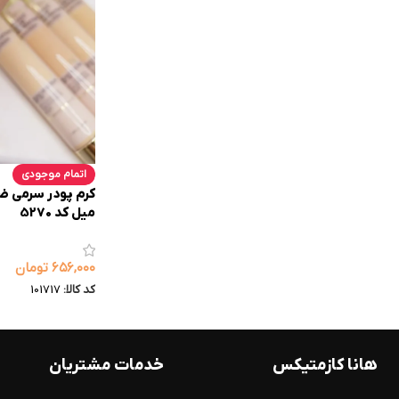
اتمام موجودی
میل کد 5270
۶۵۶,۰۰۰
تومان
کد کالا:
101717
هانا کازمتیکس
خدمات مشتریان