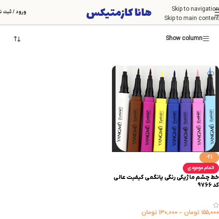
Skip to navigation
یانگمی
ورود / ثبت ن
Skip to main content
Show column
-2%
اتمام موجودی
خط چشم ماژیکی رنگی یانگمی کیفیت عالی
کد 9766
۱۵۵,۰۰۰
تومان
–
۱۳۰,۰۰۰
تومان