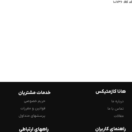
کد کالا:
101736
هانا کازمتیکس
خدمات مشتریان
حریم خصوصی
درباره ما
قوانین و مقررات
تماس با ما
پرسشهای متداول
مقالات
راهنمای کاربران
راههای ارتباطی