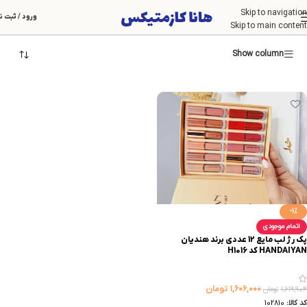
Skip to navigation
HANDAIYAN
ورود / ثبت ن
Skip to main content
Show column
-1%
اتمام موجودی
پک رژ لب مایع 12 عددی برند هندیان
HANDAIYAN کد H1016
۱,۶۰۶,۰۰۰
تومان
۱,۶۱۹,۹۰۴
تومان
کد کالا:
102810