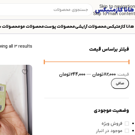
Skip to navigation
Skip to main content
max lady
هانا کازمتیکس
محصولات آرایشی
محصولات پوست
محصولات مو
محصولات ب
ing all 3 results
فیلتر براساس قیمت
قيمت:
82,000 تومان
—
244,000 تومان
صافی
وضعیت موجودی
فروش ویژه
موجود در انبار