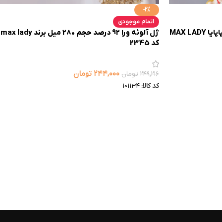
-2%
اتمام موجودی
بالم لب مکس لیدی با طعم میوه پاپایا MAX LADY
ژل آلوئه ورا 92 درصد حجم 280 میل برند max lady
کد 2345
۲۴۴,۰۰۰
تومان
۲۴۹,۲۱۶
تومان
کد کالا:
101134