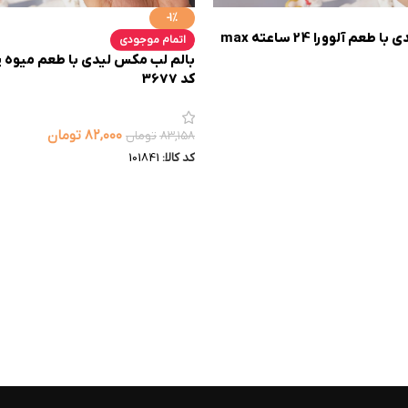
-1%
بالم لب مکس لیدی با طعم آلوورا 24 ساعته max
اتمام موجودی
کد 3677
۸۲,۰۰۰
تومان
۸۳,۱۵۸
تومان
کد کالا:
101841