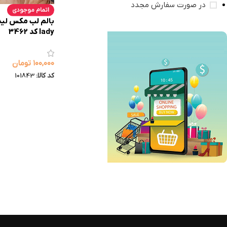
در صورت سفارش مجدد
اتمام موجودی
lady کد 3462
۱۰۰,۰۰۰
تومان
کد کالا:
101843
فروش ویژه
تا 10% تخفیف
خرید