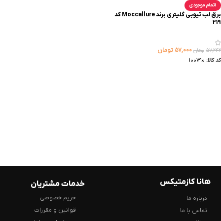
اتمام موجودی
برق لب تیوپی گلیتری برند Moccallure کد
219
۵۷,۰۰۰
تومان
۵۷,۲۴۲
تومان
کد کالا:
100790
هانا کازمتیکس
خدمات مشتریان
حریم خصوصی
درباره ما
قوانین و مقررات
تماس با ما