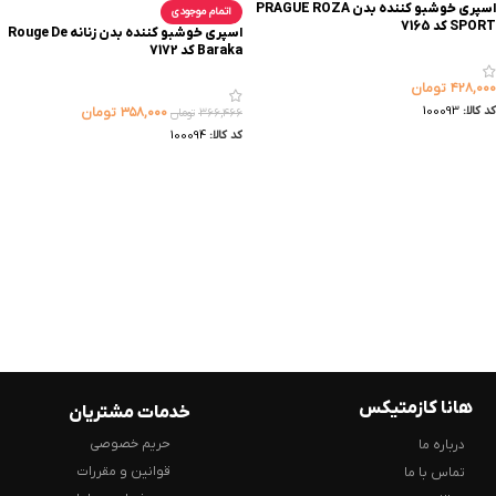
اسپری خوشبو کننده بدن PRAGUE ROZA
اتمام موجودی
SPORT کد 7165
اسپری خوشبو کننده بدن زنانه Rouge De
Baraka کد 7172
۴۲۸,۰۰۰
تومان
کد کالا:
100093
۳۵۸,۰۰۰
تومان
۳۶۶,۴۶۶
تومان
کد کالا:
100094
هانا کازمتیکس
خدمات مشتریان
حریم خصوصی
درباره ما
قوانین و مقررات
تماس با ما