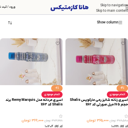
Skip to navigation
Shalis
ورود / ثبت ن
Skip to main content
Show column
-2%
-4%
اتمام موجودی
اتمام موجودی
اسپری زنانه شالیز رمی مارکویس Shalis
اسپری مردانه مدل Remy Marquis برند
حجم 175 میل صورتی کد 1162
Shalis کد 1163
۳۶۵,۰۰۰
تومان
۳۶۶,۰۰۰
تومان
۳۷۸,۵۸۰
تومان
۳۷۳,۹۹۸
تومان
کد کالا:
101199
کد کالا:
101204