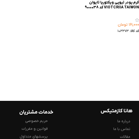
کرم پودر تیوپی ویکتوریا تایوان
VIOTCRIIA TAIWON کد 900038
۱۶۱,۰۰۰
تومان
کد کالا:
103373
هانا کازمتیکس
خدمات مشتریان
حریم خصوصی
درباره ما
قوانین و مقررات
تماس با ما
پرسشهای متداول
مقالات