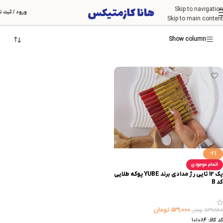
Skip to navigation
YUBE
ورود / ثبت ن
Skip to main content
Show column
-2%
اتمام موجودی
پک 12 تایی رژ مدادی برند YUBE پوکه طلایی
کد B
۵۲۹,۰۰۰
تومان
۵۳۹,۹۶۸
تومان
کد کالا:
101084