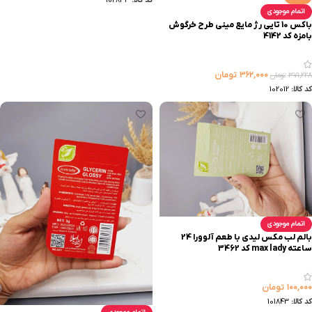
کد کالا:
102833
اتمام موجودی
باکس 10 تایی رژ مایع مینی طرح خرگوش
بامزه کد 4142
۳۶۲,۰۰۰
تومان
۳۷۱,۲۲۸
تومان
کد کالا:
102012
اتمام موجودی
بالم لب مکس لیدی با طعم آلوورا 24
ساعته max lady کد 3462
۱۰۰,۰۰۰
تومان
کد کالا:
101843