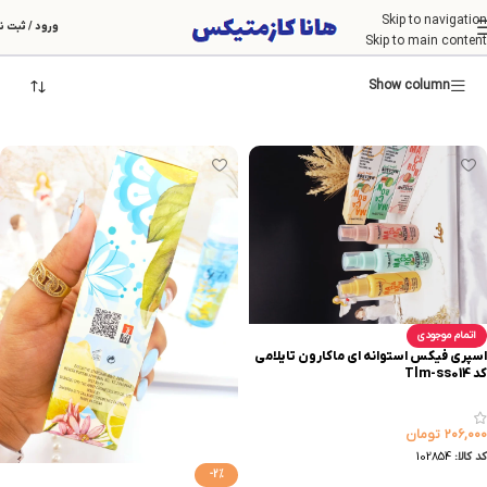
Skip to navigation
لوازم آرایشی
ورود / ثبت ن
Skip to main content
Show column
اتمام موجودی
اسپری فیکس استوانه ای ماکارون تایلامی
کد Tlm-ss014
۲۰۶,۰۰۰
تومان
کد کالا:
102854
-2%