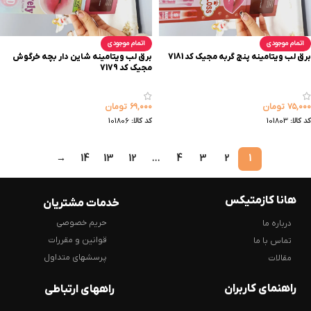
اتمام موجودی
اتمام موجودی
برق لب ویتامینه پنج گربه مجیک کد 7181
برق لب ویتامینه شاین دار بچه خرگوش
مجیک کد 7179
۷۵,۰۰۰
تومان
۶۹,۰۰۰
تومان
کد کالا:
101803
کد کالا:
101806
→
14
13
12
…
4
3
2
1
هانا کازمتیکس
خدمات مشتریان
حریم خصوصی
درباره ما
قوانین و مقررات
تماس با ما
پرسشهای متداول
مقالات
راهنمای کاربران
راههای ارتباطی