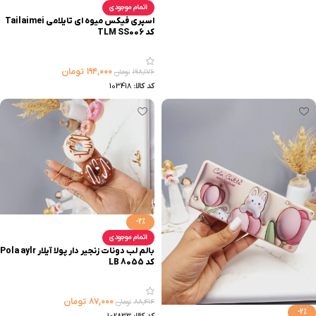
اتمام موجودی
اسپری فیکس میوه ای تایلامی Tailaimei
کد TLM SS006
۱۹۴,۰۰۰
تومان
۱۹۸,۱۷۶
تومان
کد کالا:
103418
-2%
اتمام موجودی
بالم لب دونات زنجیر دار پولا آیلار Pola aylr
کد LB 8055
۸۷,۰۰۰
تومان
۸۸,۴۱۴
تومان
-2%