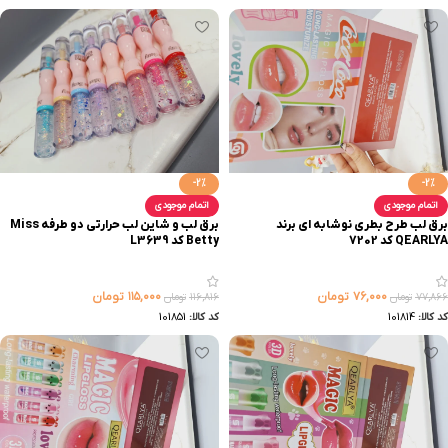
-2%
-2%
اتمام موجودی
اتمام موجودی
برق لب طرح بطری نوشابه ای برند
برق لب و شاین لب حرارتی دو طرفه ‏Miss
Betty‏ کد L3639
۷۶,۰۰۰
تومان
۱۱۵,۰۰۰
تومان
۷۷,۸۶۶
تومان
۱۱۶,۸۱۶
تومان
کد کالا:
101814
کد کالا:
101851