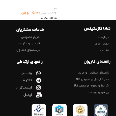
۱۰۵,۰۰۰
تومان
۱۰۶,۴۳۴
تومان
کد کالا:
100056
هانا کازمتیکس
خدمات مشتریان
حریم خصوصی
درباره ما
قوانین و مقررات
تماس با ما
پرسشهای متداول
مقالات
راهنمای کاربران
راههای ارتباطی
راهنمای سفارش و خرید
واتساپ
نحوه ارسال و تحویل کالا
تلگرام
شرایط و نحوه مرجوعی کالا
اینستاگرام
روشهای پرداخت
ایمیل