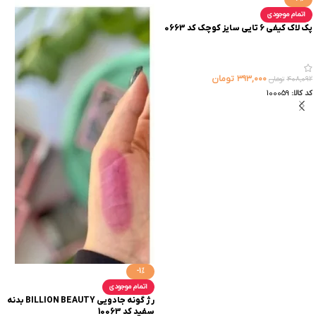
اتمام موجودی
پک لاک کیفی 6 تایی سایز کوچک کد 0663
۳۹۳,۰۰۰
تومان
۴۰۸,۰۹۲
تومان
کد کالا:
100059
-1%
اتمام موجودی
رژ گونه جادویی BILLION BEAUTY بدنه
سفید کد 10063