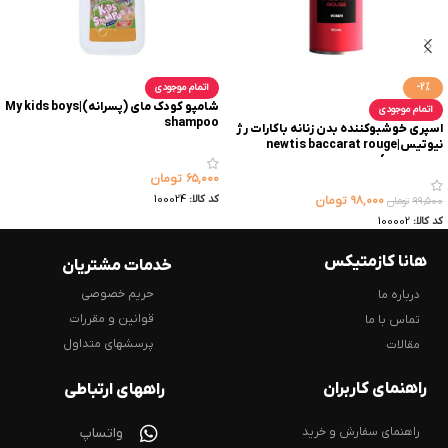
-2%
اتمام موجودی
شامپو کودک مای (پسرانه)|My kids boys
اتمام موجودی
shampoo
اسپری خوشبوکننده بدن زنانه باکارات رژ
نیوتیس|newtis baccarat rouge
perfume spray
۶۵,۰۰۰
تومان
کد کالا:
100024
۹۸,۰۰۰
تومان
۹۹,۵۰۰
تومان
کد کالا:
100002
هانا کازمتیکس
خدمات مشتریان
حریم خصوصی
درباره ما
قوانین و مقررات
تماس با ما
پرسشهای متداول
مقالات
راهنمای کاربران
راههای ارتباطی
راهنمای سفارش و خرید
واتساپ