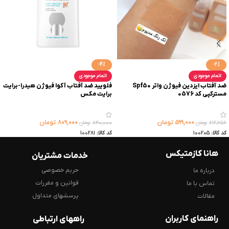
-4%
-2%
اتمام موجودی
اتمام موجودی
ضد آفتاب ایزدین فیوژن واتر Spf50
فلویید ضد آفتاب آکوا فیوژن هیدرا-برایت
مسترکپی کد 0576
برایت مکس
۵۹۹,۰۰۰
تومان
۸۰۹,۰۰۰
تومان
۶۱۲,۶۵۶
تومان
۸۴۰,۰۰۰
تومان
کد کالا:
100205
کد کالا:
100281
هانا کازمتیکس
خدمات مشتریان
حریم خصوصی
درباره ما
قوانین و مقررات
تماس با ما
پرسشهای متداول
مقالات
راهنمای کاربران
راههای ارتباطی