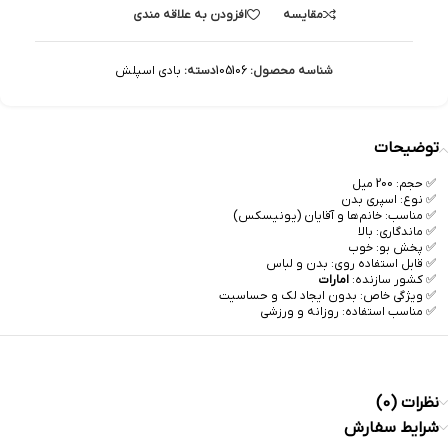
مقایسه
افزودن به علاقه مندی
شناسه محصول:
105106
دسته:
بادی اسپلش
توضیحات
✅ حجم: 200 میل
✅ نوع: اسپری بدن
✅ مناسب: خانم‌ها و آقایان (یونیسکس)
✅ ماندگاری: بالا
✅ پخش بو: خوب
✅ قابل استفاده روی: بدن و لباس
✅ کشور سازنده:
امارات
✅ ویژگی خاص: بدون ایجاد لک و حساسیت
✅ مناسب استفاده: روزانه و ورزشی
نظرات (0)
شرایط سفارش