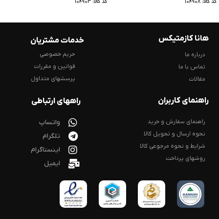
کد کالا:
104908
کد کالا:
104903
هانا کازمتیکس
خدمات مشتریان
حریم خصوصی
درباره ما
قوانین و مقررات
تماس با ما
پرسشهای متداول
مقالات
راهنمای کاربران
راههای ارتباطی
راهنمای سفارش و خرید
واتساپ
نحوه ارسال و تحویل کالا
تلگرام
شرایط و نحوه مرجوعی کالا
اینستاگرام
روشهای پرداخت
ایمیل