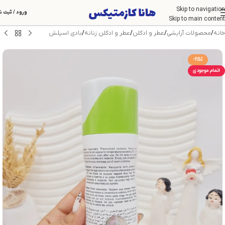
Skip to navigation
ورود / ثبت ن
Skip to main content
خانه
/
محصولات آرایشی
/
عطر و ادکلن
/
عطر و ادکلن زنانه
/
بادی اسپلش
-25%
اتمام موجودی