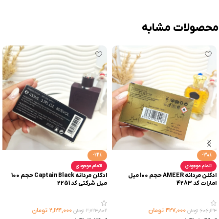
محصولات مشابه
-22%
-30%
اتمام موجودی
اتمام موجودی
ادکلن مردانه AMEER حجم 100 میل
ادکلن مردانه Captain Black حجم 100
امارات کد 4283
میل شرکتی کد 2251
۴۲۷,۰۰۰
تومان
۲,۱۲۴,۰۰۰
تومان
۶۰۶,۱۲۴
تومان
۲,۷۲۴,۸۰۲
تومان