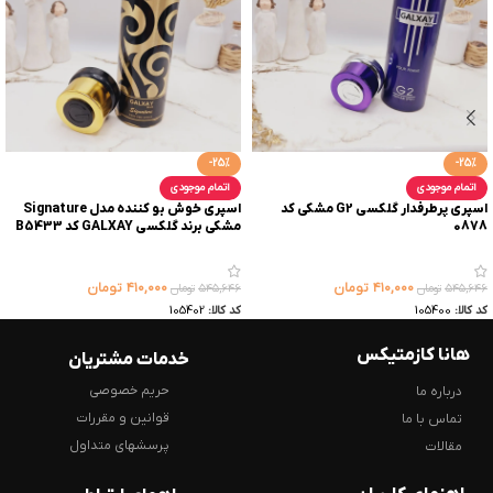
-25%
-25%
اتمام موجودی
اتمام موجودی
اسپری پرطرفدار گلکسی G2 مشکی کد
اسپری خوش بو کننده مدل Signature
0878
مشکی برند گلکسی GALXAY کد B5433
۴۱۰,۰۰۰
تومان
۴۱۰,۰۰۰
تومان
۵۴۵,۶۴۶
تومان
۵۴۵,۶۴۶
تومان
کد کالا:
105400
کد کالا:
105402
هانا کازمتیکس
خدمات مشتریان
حریم خصوصی
درباره ما
قوانین و مقررات
تماس با ما
پرسشهای متداول
مقالات