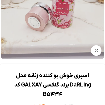
بزرگنمایی تصویر
اسپری خوش بو کننده زنانه مدل
DaRLIng برند گلکسی GALXAY کد
B5434