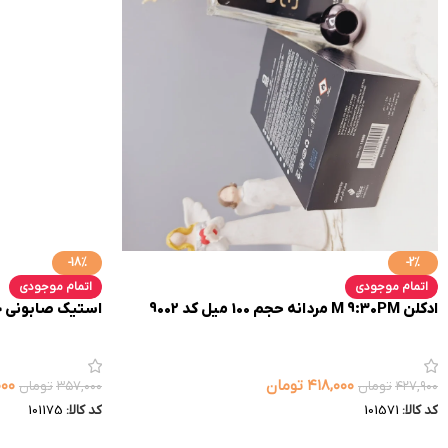
-18%
-2%
اتمام موجودی
اتمام موجودی
ادکلن M 9:30PM مردانه حجم 100 میل کد 9002
استیک صابونی خ
۴۱۸,۰۰۰
تومان
۰۰۰
۴۲۷,۹۰۰
تومان
۳۵۷,۰۰۰
تومان
کد کالا:
101571
کد کالا:
101175