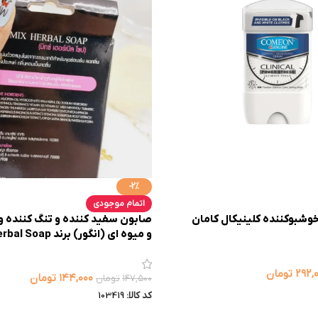
-2%
اتمام موجودی
وشبوکننده کلینیکال کامان
صابون سفید کننده و تنگ کننده وا
و میوه ای (انگور) برند Mis Herbal Soap کد 0007
۲۹۲,
تومان
۱۴۴,۰۰۰
تومان
۱۴۷,۵۰۰
تومان
کد کالا:
103419