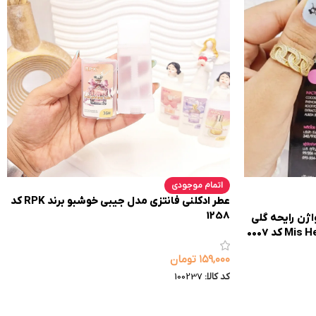
اتمام موجودی
عطر ادکلنی فانتزی مدل جیبی خوشبو برند RPK کد
1258
ژن رایحه گلی
۱۵۹,۰۰۰
تومان
کد کالا:
100237