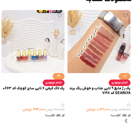
-4%
-0%
اتمام موجودی
اتمام موجودی
پک رژ مایع 9 تایی جذاب و خوش رنگ برند
پک لاک کیفی 6 تایی سایز کوچک کد 0663
QEARLYA کد 7198
۱,۰۴۶,۰۰۰
تومان
۳۹۳,۰۰۰
تومان
۱,۰۴۶,۱۸۸
تومان
۴۰۸,۰۹۲
تومان
کد کالا:
100053
کد کالا:
100059