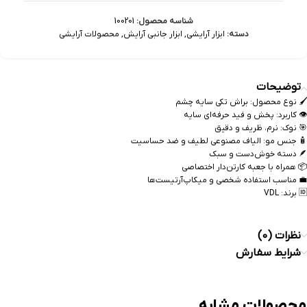
شناسه محصول:
100201
دسته:
ابزار آرایشی
,
ابزار جانبی آرایش
,
محصولات آرایشی
توضیحات
🖌 نوع محصول: براش تکی سایه چشم
👁 کاربرد: پخش و فید حرفه‌ای سایه
🎯 نوک: نرم، ظریف و دقیق
🧴 جنس مو: الیاف مصنوعی لطیف و ضد حساسیت
🪶 دسته خوش‌دست و سبک
📦 همراه با جعبه کارتن‌دار اختصاصی
💼 مناسب استفاده شخصی و میکاپ‌آرتیست‌ها
🆔 برند: VDL
نظرات (0)
شرایط سفارش
محصولات مشابه