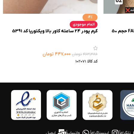
-4%
اتمام موجودی
سی سی کرم پودر فارماسی FARMASI حجم 50
کرم پودر 24 ساعته کاور بالا ویکتوریا کد 5391
۴۴۷,۰۰۰
تومان
۴۶۳,۳۸۶
تومان
کد کالا:
102071
تلگرام
اینستاگرام
واتساپ
ایمیل