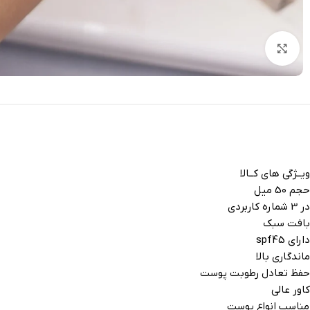
بزرگنمایی تصویر
ویــژگی های کــالا
حجم 50 میل
در 3 شماره کاربردی
بافت سبک
دارای spf45
ماندگاری بالا
حفظ تعادل رطوبت پوست
کاور عالی
مناسب انواع پوست