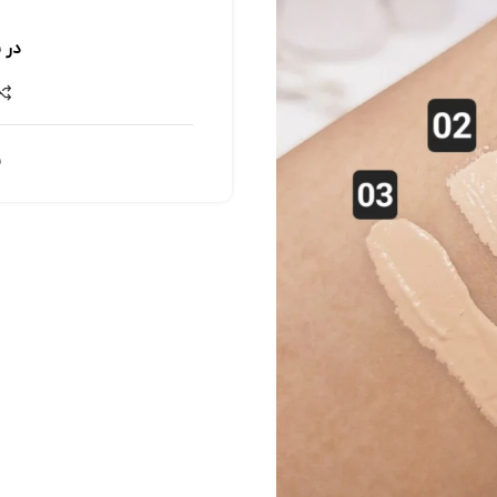
در 
ش