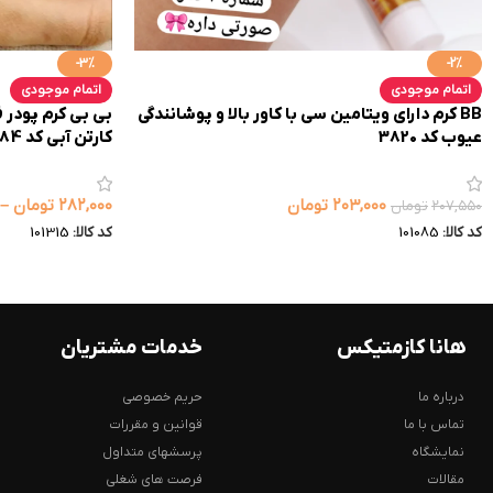
-3%
-2%
اتمام موجودی
اتمام موجودی
BB کرم دارای ویتامین سی با کاور بالا و پوشانندگی
عیوب کد 3820
کارتن آبی کد 3984
۲۰۳,۰۰۰
تومان
۲۸۲,۰۰۰
تومان
–
۲۰۷,۵۵۰
تومان
کد کالا:
101085
کد کالا:
101315
هانا کازمتیکس
خدمات مشتریان
درباره ما
حریم خصوصی
تماس با ما
قوانین و مقررات
نمایشگاه
پرسشهای متداول
مقالات
فرصت های شغلی