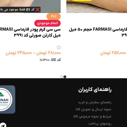
-20%
اتمام موجودی
بی بی کرم پودر فارماسی FARMASI حجم 50 میل
میل کارتن صورتی کد 3991
۲۵۷,۰۰۰
تومان
۲۸۱,۰۰۰
تومان
–
۲۴۵,۰۰۰
تومان
کد کالا:
101300
راهنمای کاربران
راهنمای سفارش و خرید
نحوه ارسال و تحویل کالا
شرایط و نحوه مرجوعی کالا
روشهای پرداخت