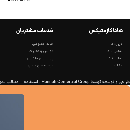
کد کالا:
100070
هانا کازمتیکس
خدمات مشتریان
درباره ما
حریم خصوصی
تماس با ما
قوانین و مقررات
نمایشگاه
پرسشهای متداول
مقالات
فرصت های شغلی
طراحی و توسعه توسط Hannah Comercial Group . استفاده از مطالب بدون ذکر منبع، پیگرد قانونی دارد.