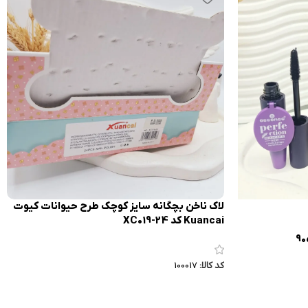
لاک ناخن بچگانه سایز کوچک طرح حیوانات کیوت
Kuancai کد XC019-24
کد کالا:
100017