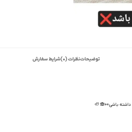
توضیحات
نظرات (0)
شرایط سفارش
 داشته باشی👀🙈 🦥