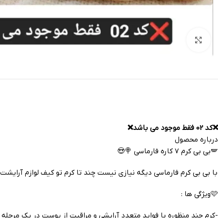
بزرگنمایی تصویر
❌️کد 02 فقط موجود می باشد❌️
درباره محصول
🪽بی بی کرم 7 کاره فارماسی 🍭😍
با بی بی کرم فارماسی دیگه نیازی نیست چند تا کرم تو کیف لوازم آرایشت
🩷ویژگی ها :
-کرم چند منظوره با فواید متعدد آرایشی و مراقبت از پوست در یک مرحله