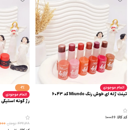
اتمام موجودی
-2%
تینت ژله ای خوش رنگ Miundo کد 6043
اتمام موجودی
رژ گونه استیکی هار
کد کالا:
100066
۰۰۰
۴۳۲,۱۲۸
تومان