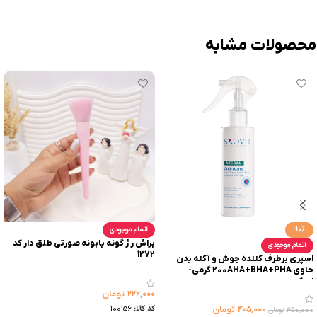
محصولات مشابه
-10%
اتمام موجودی
براش رژ گونه بابونه صورتی طلق دار کد
اتمام موجودی
1272
اسپری برطرف کننده جوش و آکنه بدن
حاوی 200AHA+BHA+PHA گرمی-
اسکوویت
۲۲۲,۰۰۰
تومان
کد کالا:
100156
۴۰۵,۰۰۰
تومان
۴۵۰,۰۰۰
تومان