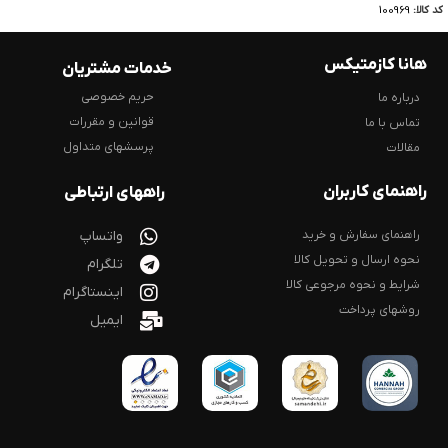
کد کالا:
100969
هانا کازمتیکس
خدمات مشتریان
حریم خصوصی
درباره ما
قوانین و مقررات
تماس با ما
پرسشهای متداول
مقالات
راهنمای کاربران
راههای ارتباطی
راهنمای سفارش و خرید
واتساپ
نحوه ارسال و تحویل کالا
تلگرام
شرایط و نحوه مرجوعی کالا
اینستاگرام
روشهای پرداخت
ایمیل