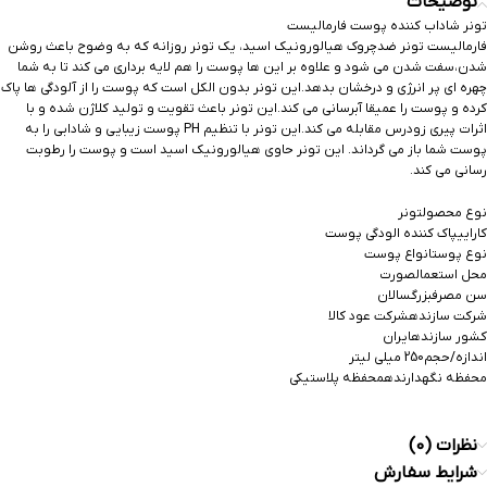
توضیحات
تونر شاداب کننده پوست فارمالیست
فارماليست تونر ضدچروک هيالورونيک اسيد، یک تونر روزانه که به وضوح باعث روشن
شدن،سفت شدن می شود و علاوه بر این ها پوست را هم لایه برداری می کند تا به شما
چهره ای پر انرژی و درخشان بدهد.این تونر بدون الکل است که پوست را از آلودگی ها پاک
کرده و پوست را عمیقا آبرسانی می کند.این تونر باعث تقویت و تولید کلاژن شده و با
اثرات پیری زودرس مقابله می کند.این تونر با تنظیم PH پوست زیبایی و شادابی را به
پوست شما باز می گرداند. این تونر حاوی هیالورونیک اسید است و پوست را رطوبت
رسانی می کند.
نوع محصولتونر
کاراییپاک کننده الودگی پوست
نوع پوستانواع پوست
محل استعمالصورت
سن مصرفبزرگسالان
شرکت سازندهشرکت عود کالا
کشور سازندهایران
اندازه/حجم250 میلی لیتر
محفظه نگهدارندهمحفظه پلاستیکی
نظرات (0)
شرایط سفارش