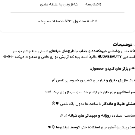
مقایسه
افزودن به علاقه مندی
شناسه محصول:
105123
دسته:
خط چشم
توضیحات
اگه دنبال
چشمانی خیره‌کننده و جذاب با طرح‌های حرفه‌ای
هستی، خط چشم دو سر
استامپی
HUDABEAUTY
دقیقاً انتخابیه که آرایش تو رو خاص و متفاوت می‌کنه ✨👁️💎
🌟
ویژگی‌های کلیدی محصول:
نوک
ماژیکی دقیق و نرم
برای کشیدن خطوط بی‌نقص 🖌️
سر
استامپی
برای خلق طرح‌های جذاب و سریع روی پلک 🎨✨
مشکی غلیظ و ماندگار
تا ساعت‌ها بدون پاک شدن 🖤⏱️
مناسب استفاده
روزانه و میهمانی‌های شبانه
🌙🎉
ضد ریزش و آسان برای استفاده حتی توسط مبتدی‌ها
👌💖