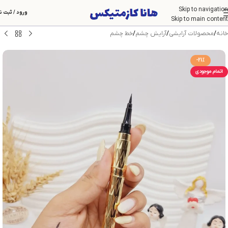
Skip to navigation
ورود / ثبت ن
Skip to main content
خانه
/
محصولات آرایشی
/
آرایش چشم
/
خط چشم
-21%
اتمام موجودی