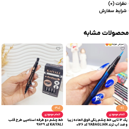
نظرات (0)
شرایط سفارش
محصولات مشابه
-30%
-2%
اتمام موجودی
اتمام موجودی
پک 12 تایی خط چشم رنگی فوق العاده زیبا
خط چشم دو طرفه استامپی طرح قلب
و ضد آب ترند YABAGLIAN کد 0126
KAIYALI کد 9639