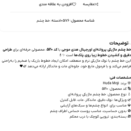
مقایسه
افزودن به علاقه مندی
شناسه محصول:
105176
دسته:
خط چشم
توضیحات
خط چشم ماژیکی پروانه‌ای اورجینال هدی موجی
با
کد 5120
، محصولی حرفه‌ای برای
طراحی
دقیق و کشیدن خطوط زیبا روی پلک‌ها
است ✨💄
این خط چشم با نوک ماژیکی نرم و منعطف، امکان ایجاد خطوط باریک یا ضخیم را به‌راحتی
فراهم می‌کند و با فرمول مایع خود، جلوه‌ای مات و ماندگار ارائه می‌دهد 🌿🖤
مشخصات فنی:
🌸 برند: Huda Moji
🔢 کد محصول: 5120
💧 نوع محصول: خط چشم ماژیکی پروانه‌ای
🌿 ویژگی‌ها: نوک دقیق، ماندگار، مات، قابل کنترل
💎 مناسب برای: انواع چشم‌ها و سبک‌های آرایشی
🚫 بدون حساسیت، مناسب پوست حساس اطراف چشم
🎁 بسته‌بندی: تیوپی کوچک با درب محکم