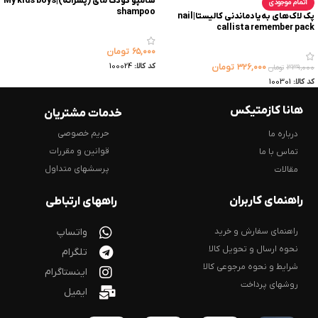
شامپو کودک مای (پسرانه)|My kids boys
اتمام موجودی
shampoo
پک لاک‌های به‌یاد‌ماندنی کالیستا|nail
callista remember pack
۶۵,۰۰۰
تومان
کد کالا:
100024
۳۲۶,۰۰۰
تومان
۳۳۹,۰۰۰
تومان
کد کالا:
100301
هانا کازمتیکس
خدمات مشتریان
حریم خصوصی
درباره ما
قوانین و مقررات
تماس با ما
پرسشهای متداول
مقالات
راهنمای کاربران
راههای ارتباطی
راهنمای سفارش و خرید
واتساپ
نحوه ارسال و تحویل کالا
تلگرام
شرایط و نحوه مرجوعی کالا
اینستاگرام
روشهای پرداخت
ایمیل