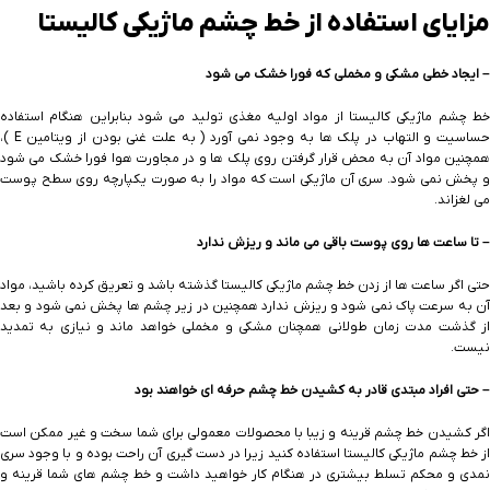
مزایای استفاده از خط چشم ماژیکی کالیستا
– ایجاد خطی مشکی و مخملی که فورا خشک می شود
خط چشم ماژیکی کالیستا از مواد اولیه مغذی تولید می شود بنابراین هنگام استفاده
حساسیت و التهاب در پلک ها به وجود نمی آورد ( به علت غنی بودن از ویتامین E )،
همچنین مواد آن به محض قرار گرفتن روی پلک ها و در مجاورت هوا فورا خشک می شود
و پخش نمی شود. سری آن ماژیکی است که مواد را به صورت یکپارچه روی سطح پوست
می لغزاند.
– تا ساعت ها روی پوست باقی می ماند و ریزش ندارد
حتی اگر ساعت ها از زدن خط چشم ماژیکی کالیستا گذشته باشد و تعریق کرده باشید، مواد
آن به سرعت پاک نمی شود و ریزش ندارد همچنین در زیر چشم ها پخش نمی شود و بعد
از گذشت مدت زمان طولانی همچنان مشکی و مخملی خواهد ماند و نیازی به تمدید
نیست.
– حتی افراد مبتدی قادر به کشیدن خط چشم حرفه ای خواهند بود
اگر کشیدن خط چشم قرینه و زیبا با محصولات معمولی برای شما سخت و غیر ممکن است
از خط چشم ماژیکی کالیستا استفاده کنید زیرا در دست گیری آن راحت بوده و با وجود سری
نمدی و محکم تسلط بیشتری در هنگام کار خواهید داشت و خط چشم های شما قرینه و