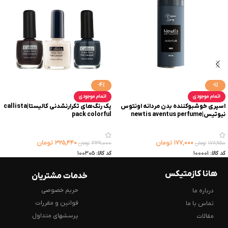
-4%
-1%
اتمام موجودی
اتمام موجودی
اسپری خوشبوکننده بدن مردانه اونتوس
پک رنگ‌های تکرارنشدنی کالیستا|callista
نیوتیس|newtis aventus perfume
pack colorful
spray
۱۷۷,۰۰۰
تومان
۳۲۵,۴۴۰
تومان
۱۷۸,۹۵۰
تومان
۳۳۹,۰۰۰
تومان
کد کالا:
100001
کد کالا:
100305
هانا کازمتیکس
خدمات مشتریان
حریم خصوصی
درباره ما
قوانین و مقررات
تماس با ما
پرسشهای متداول
مقالات