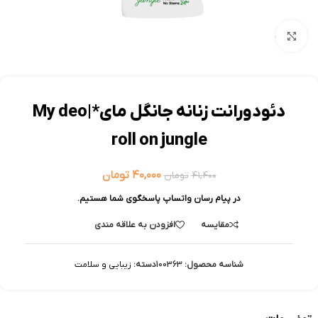
بزرگنمایی تصویر
دئودورانت زنانه جانگل مای*|My deo
roll on jungle
۴۰,۰۰۰
تومان
۴۱,۴۰۰
تومان
در پیام رسان واتساپ پاسخگوی شما هستیم.
مقایسه
افزودن به علاقه مندی
شناسه محصول:
100363
دسته:
زیبایی و سلامت