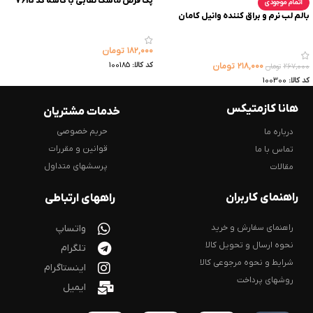
پک قرص ماسک نقابی با کاسه کد 7615
اتمام موجودی
بالم لب نرم و براق کننده وانیل کامان
۱۸۲,۰۰۰
تومان
کد کالا:
100185
۲۱۸,۰۰۰
تومان
۲۶۷,۰۰۰
تومان
کد کالا:
100300
هانا کازمتیکس
خدمات مشتریان
حریم خصوصی
درباره ما
قوانین و مقررات
تماس با ما
پرسشهای متداول
مقالات
راهنمای کاربران
راههای ارتباطی
راهنمای سفارش و خرید
واتساپ
نحوه ارسال و تحویل کالا
تلگرام
شرایط و نحوه مرجوعی کالا
اینستاگرام
روشهای پرداخت
ایمیل