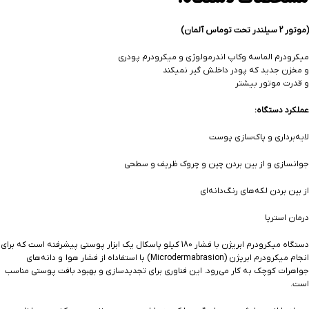
(موتور 2 سیلندر تحت توماس آلمان)
ميكرودرم الماسه وكاپ اندرمولوژي و ميكرودرم پودري
و مخزن جديد كه پودر داخلش گير نميكند
و قدرت موتور بيشتر
عملکرد دستگاه:
لایه‌برداری و پا‌ک‌سازی پوست
جوانسازی و از بین بردن چین و چروک ظریف و سطحی
از بین بردن لکه‌های رنگ‌دانه‌ای
درمان استریا
دستگاه ميكرودرم ابريژن با فشار 180 كيلو پاسكال یک ابزار پوستی پیشرفته است که برای
انجام میکرودرم ابریژن (Microdermabrasion) با استفاداه از فشار هوا و دانه‌های
جواهرات کوچک به کار می‌رود. این فناوری برای تجدیدسازی و بهبود بافت پوستی مناسب
است.