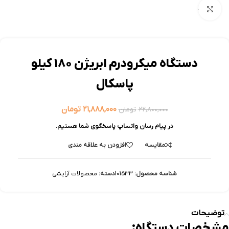
بزرگنمایی تصویر
دستگاه ميكرودرم ابريژن 180 كيلو
پاسكال
۲۱,۸۸۸,۰۰۰
تومان
۲۲,۸۰۰,۰۰۰
تومان
در پیام رسان واتساپ پاسخگوی شما هستیم.
مقایسه
افزودن به علاقه مندی
شناسه محصول:
101533
دسته:
محصولات آرایشی
توضیحات
مشخصات دستگاه: