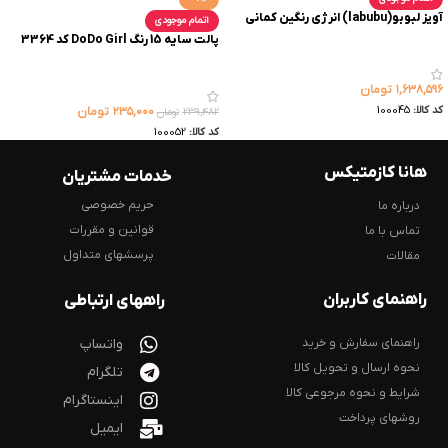
آویز لبوبو(labubu) انرژی رنگین کمانی
اتمام موجودی
پالت سایه 15 رنگ DoDo Girl کد 3364
۱,۶۳۸,۵۹۶
تومان
کد کالا:
100045
۲۳۵,۰۰۰
تومان
۲۳۹,۴۸۲
تومان
کد کالا:
100052
هانا کازمتیکس
خدمات مشتریان
حریم خصوصی
درباره ما
قوانین و مقررات
تماس با ما
پرسشهای متداول
مقالات
راهنمای کاربران
راههای ارتباطی
راهنمای سفارش و خرید
واتساپ
نحوه ارسال و تحویل کالا
تلگرام
شرایط و نحوه مرجوعی کالا
اینستاگرام
روشهای پرداخت
ایمیل