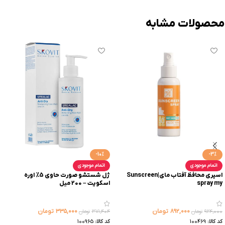
محصولات مشابه
-10%
-3%
اتمام موجودی
اتمام موجودی
اسپری محافظ آفتاب مای|Sunscreen
ژل شستشو صورت حاوی 5% اوره
spray my
اسکویت – 200 میل
۸۹۲,۰۰۰
تومان
۳۳۵,۰۰۰
تومان
۹۲۴,۰۰۰
تومان
۳۷۱,۴۰۴
تومان
کد کالا:
100469
کد کالا:
100965