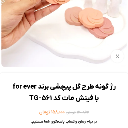
بزرگنمایی تصویر
رژ گونه طرح گل پیچشی برند for ever
با فینش مات کد TG-561
۱۵۸,۰۰۰
تومان
۱۶۰,۸۶۲
تومان
در پیام رسان واتساپ پاسخگوی شما هستیم.