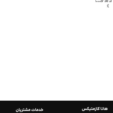
کد کالا:
100052
هانا کازمتیکس
خدمات مشتریان