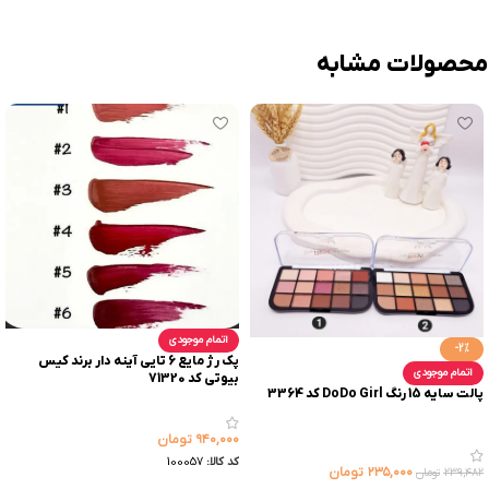
محصولات مشابه
اتمام موجودی
-2%
پک رژ مایع 6 تایی آینه دار برند کیس
اتمام موجودی
بیوتی کد 71320
پالت سایه 15 رنگ DoDo Girl کد 3364
۹۴۰,۰۰۰
تومان
کد کالا:
100057
۲۳۵,۰۰۰
تومان
۲۳۹,۴۸۲
تومان