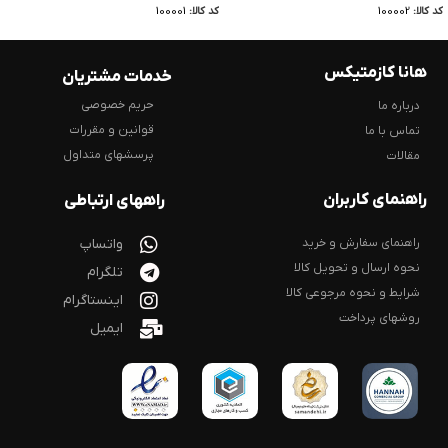
کد کالا:
100002
کد کالا:
100001
هانا کازمتیکس
خدمات مشتریان
حریم خصوصی
درباره ما
قوانین و مقررات
تماس با ما
پرسشهای متداول
مقالات
راهنمای کاربران
راههای ارتباطی
راهنمای سفارش و خرید
واتساپ
نحوه ارسال و تحویل کالا
تلگرام
شرایط و نحوه مرجوعی کالا
اینستاگرام
روشهای پرداخت
ایمیل