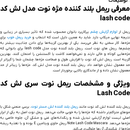
توضیحات
معرفی ریمل بلند کننده مژه نوت مدل لش کد
lash code
یمل از
لوازم آرایش چشم
پرکاربرد بانوان محسوب شده که تاثیر بسیاری در زیبایی و
تیجه نهایی میکاپ دارد. شاید به همین دلیل است که انتخاب و
خرید ریمل خوب
برای
مژه‌ها، کار سختی به نظر می‌رسد. یکی از بهترین گزینه‌ها برای دادن جذابیت بیشتر به
چشم‌ها، ریمل های نوت است. ریمل بلند کننده نوت مدل lash code برای بانوانی که
مژه‌هایی کوتاه و خالی دارند و نمی‌خواهند کاشت یا اکستنشن را امتحان کنند، بهترین
گزینه است. ریمل لش کد نوت با افزایش طول و ضخامت مژه‌ها، چشمان شما را گیرا‌تر از
حد معمول نشان خواهد داد. ریمل بلند کننده نوت مدل لش کد، مژه‌ها را زیبا‌تر از حد
معمول نشان داده و از ماندگاری بالایی برخوردار است.
ویژگی و مشخصات ریمل نوت سری لش کد
Lash Code
ریمل بلند کننده لش کد نوت مانند
ریمل بلند کننده لش مستر نوت
، برسی منحنی شکل با
مو‌های متراکم‌تر داشته که مژه‌ها را به خوبی حالت می‌دهد. ریمل نوت اصل به یکی از ابزار
اصلی لیست لوازم آرایشی تبدیل شده و رنگدانه‌های غنی و مشکی آن، جلوه خاصی به
مژه‌ها می‌دهد. Note Lash Code Mascara ریمل حاوی ویتامین E بوده و با تغذیه ریشه
مژه‌ها از شکنندگی آن‌ها جلوگیری می‌کند.