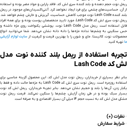
ریمل نوت حجم دهنده و بلند کننده سری لش کد، فاقد پارابن و مواد مضر بوده و استفاده
از آن، حساسیت‌های چشمی برای فرد ایجاد نخواهد کرد. آنتی‌اکسیدان‌های موجود در ریمل
بلند کننده Lash Code نوت موجب کاهش حساسیت، آبریزش و خارش چشم خواهد شد.
ریمل نوت سری لش کد Lash Code، مورد تایید متخصصان پوست بوده و برای همه افراد
قابل استفاده است. ریمل مدل Lash Code نوت، پوششی یکنواخت روی مژه داشته و
حس سنگینی به چشم‌ها نداده مژه‌ها را دانه دانه نشان می‌دهد. شما می‌توانید انواع
حصولات نوت، کالیستا، مای و شون را با بهترین قیمت و کیفیت از
سایت لوازم آرایشی
ما
تهیه کنید.
تجربه استفاده از ریمل بلند کننده نوت مدل
لش کد Lash Code
بنابر نظر بسیاری از خریداران، ریمل نوت مدل لش کد، این محصول گزینه مناسبی برای
استفاده روزمره است. ریمل نوت سری لش کد Lash Code به مژه‌ها حالت داده و فقط با
یکبار زدن، آن‌ها را بلند و حجیم نشان می‌دهد. بنابر تجربه خریداران، ریمل لش کد نوت
بسیار سبک بوده و در طی زمان آرایش، چشم‌ها را سنگین نمی‌کند. قیمت ریمل نوت
مشکی مدل لش کد به نسبت حجم 14 میلی آن بسیار اقتصادی و به صرفه است.
نظرات (0)
شرایط سفارش