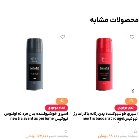
محصولات مشابه
-1%
-2%
اتمام موجودی
اتمام موجودی
اسپری خوشبوکننده بدن زنانه باکارات رژ
اسپری خوشبوکننده بدن مردانه اونتوس
نیوتیس|newtis baccarat rouge
نیوتیس|newtis aventus perfume
spray
perfume spray
۹۸,۰۰۰
تومان
۱۷۷,۰۰۰
تومان
۹۹,۵۰۰
تومان
۱۷۸,۹۵۰
تومان