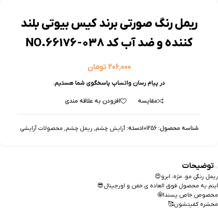
ریمل رنگ صورتی برند کیس بیوتی بلند
کننده و ضد آب کد NO.66176-038
۲۰۶,۰۰۰
تومان
در پیام رسان واتساپ پاسخگوی شما هستیم.
مقایسه
افزودن به علاقه مندی
شناسه محصول:
101256
دسته:
آرایش چشم
,
ریمل چشم
,
محصولات آرایشی
توضیحات
ریمل رنگی مو، مژه، ابرو😍
اینم یه محصول فوق العاده ی خفن و اورجینال😎
مخصوص خاص پسندا🤩
محشره کفیتشون🥰