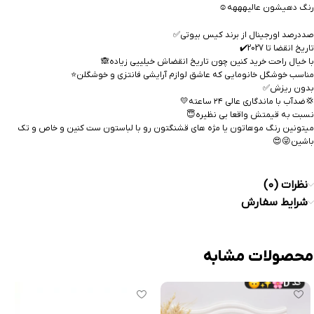
رنگ دهیشون عالیهههه☺️
صددرصد اورجینال از برند کیس بیوتی✅
تاریخ انقضا تا 2027✔️
با خیال راحت خرید کنین چون تاریخ انقضاش خیلییی زیاده🙈
مناسب خوشگل خانومایی که عاشق لوازم آرایشی فانتزی و خوشگلن⭐️
بدون ریزش✅
💢ضدآب با ماندگاری عالی ۲۴ ساعته💛
نسبت به قیمتش واقعا بی نظیره😇
میتونین رنگ موهاتون یا مژه های قشنگتون رو با لباستون ست کنین و خاص و تک
باشین😜😍
نظرات (0)
شرایط سفارش
محصولات مشابه