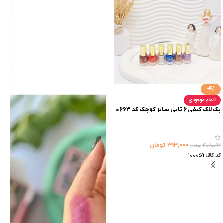
-4%
اتمام موجودی
پک لاک کیفی 6 تایی سایز کوچک کد 0663
۳۹۳,۰۰۰
تومان
۴۰۸,۰۹۲
تومان
کد کالا:
100059