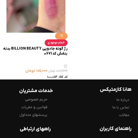
-1%
اتمام موجودی
رژ گونه جادویی BILLION BEAUTY بدنه
بنفش کد 0671
۱۰۵,۰۰۰
تومان
۱۰۶,۴۳۴
تومان
کد کالا:
100054
هانا کازمتیکس
خدمات مشتریان
حریم خصوصی
درباره ما
قوانین و مقررات
تماس با ما
پرسشهای متداول
مقالات
راهنمای کاربران
راههای ارتباطی