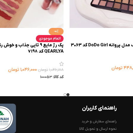
-0%
اتمام موجودی
پک رژ مایع 9 تایی جذاب و خوش 
QEARLYA کد 7198
۴۴۸,
تومان
۱,۰۴۶,۰۰۰
تومان
۱,۰۴۶,۱۸۸
تومان
کد کالا:
100053
راهنمای کاربران
راهنمای سفارش و خرید
نحوه ارسال و تحویل کالا