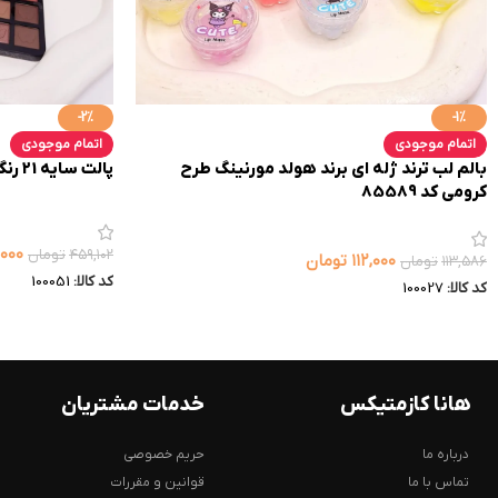
-2%
-1%
اتمام موجودی
اتمام موجودی
بالم لب ترند ژله ای برند هولد مورنینگ طرح
پالت سایه 21 رنگ مدل پروانه DoDo Girl کد 3063
کرومی کد 85589
۰۰۰
۴۵۹,۱۰۲
تومان
۱۱۲,۰۰۰
تومان
۱۱۳,۵۸۶
تومان
کد کالا:
100051
کد کالا:
100027
هانا کازمتیکس
خدمات مشتریان
درباره ما
حریم خصوصی
تماس با ما
قوانین و مقررات