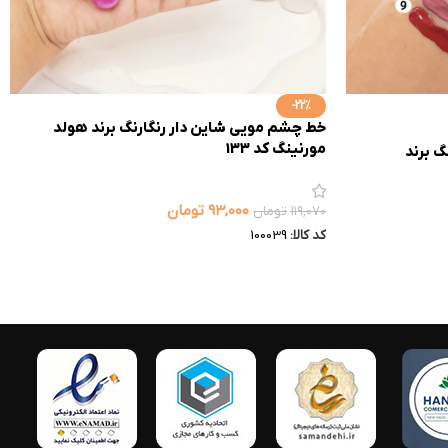
-22%
خط چشم مویی شاین دار رنگارنگ برند هولد
مورنینگ کد 133
رنگ برند
۹۳,۰۰۰
تومان
۱۱۹,۰۷۰
تومان
کد کالا:
100039