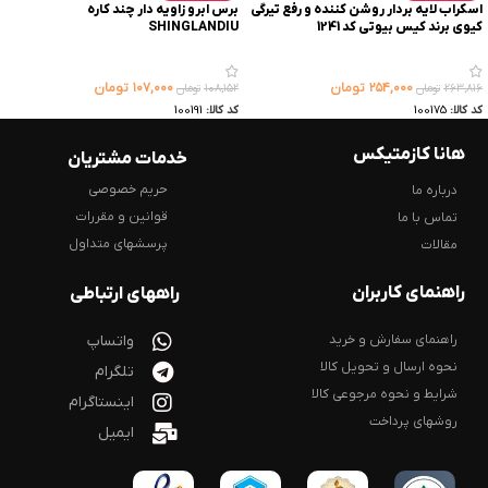
اسکراب لایه بردار روشن کننده و رفع تیرگی
برس ابرو زاویه دار چند کاره
کیوی برند کیس بیوتی کد 1241
SHINGLANDIU
۲۵۴,۰۰۰
تومان
۱۰۷,۰۰۰
تومان
۲۶۳,۸۱۶
تومان
۱۰۸,۱۵۲
تومان
کد کالا:
100175
کد کالا:
100191
هانا کازمتیکس
خدمات مشتریان
حریم خصوصی
درباره ما
قوانین و مقررات
تماس با ما
پرسشهای متداول
مقالات
راهنمای کاربران
راههای ارتباطی
راهنمای سفارش و خرید
واتساپ
نحوه ارسال و تحویل کالا
تلگرام
شرایط و نحوه مرجوعی کالا
اینستاگرام
روشهای پرداخت
ایمیل