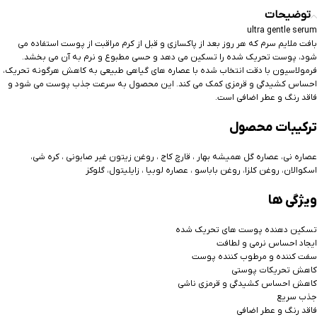
توضیحات
ultra gentle serum
بافت ملایم سرم که هر روز بعد از پاکسازی و قبل از کرم مراقبت از پوست استفاده می
شود، پوست تحریک شده را تسکین می دهد و حسی مطبوع و نرم به آن می بخشد.
فرمولاسیون با دقت انتخاب شده با عصاره های گیاهی طبیعی به کاهش هرگونه تحریک،
احساس کشیدگی و قرمزی کمک می کند. این محصول به سرعت جذب پوست می شود و
فاقد رنگ و عطر اضافی است.
ترکیبات محصول
عصاره نی، عصاره گل همیشه بهار ، قارچ کاج ، روغن زیتون غیر صابونی ، کره شی،
اسکوالان، روغن کلزا، روغن باباسو ، عصاره لوبیا ، زایلیتول، گلوکز
ویژگی ها
تسکین دهنده پوست های تحریک شده
ایجاد احساس نرمی و لطافت
سفت کننده و مرطوب کننده پوست
کاهش تحریکات پوستی
کاهش احساس کشیدگی و قرمزی ناشی
جذب سریع
فاقد رنگ و عطر اضافی