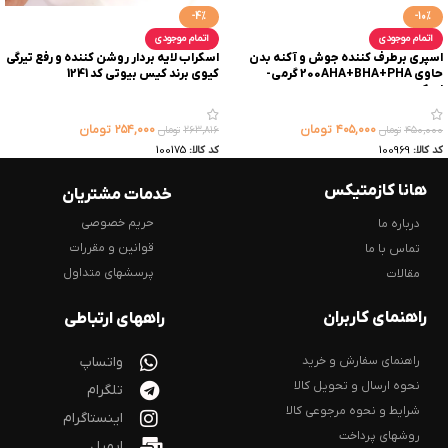
-4%
-10%
اتمام موجودی
اتمام موجودی
اسپری برطرف کننده جوش و آکنه بدن
اسکراب لایه بردار روشن کننده و رفع تیرگی
حاوی 200AHA+BHA+PHA گرمی-
کیوی برند کیس بیوتی کد 1241
اسکوویت
۴۰۵,۰۰۰
تومان
۲۵۴,۰۰۰
تومان
۴۵۰,۰۰۰
تومان
۲۶۳,۸۱۶
تومان
کد کالا:
100969
کد کالا:
100175
هانا کازمتیکس
خدمات مشتریان
حریم خصوصی
درباره ما
قوانین و مقررات
تماس با ما
پرسشهای متداول
مقالات
راهنمای کاربران
راههای ارتباطی
راهنمای سفارش و خرید
واتساپ
نحوه ارسال و تحویل کالا
تلگرام
شرایط و نحوه مرجوعی کالا
اینستاگرام
روشهای پرداخت
ایمیل