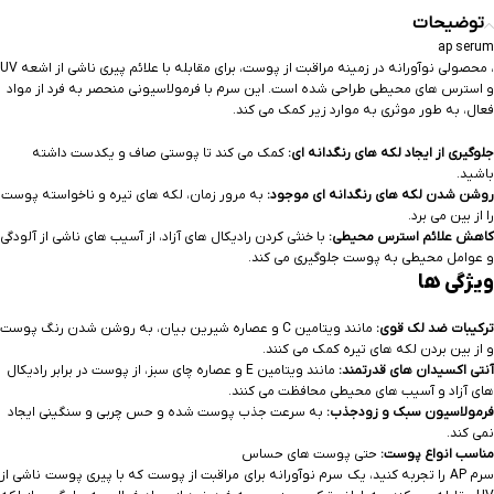
توضیحات
ap serum
، محصولی نوآورانه در زمینه مراقبت از پوست، برای مقابله با علائم پیری ناشی از اشعه UV
و استرس های محیطی طراحی شده است. این سرم با فرمولاسیونی منحصر به فرد از مواد
فعال، به طور موثری به موارد زیر کمک می کند.
جلوگیری از ایجاد لکه های رنگدانه ای:
کمک می کند تا پوستی صاف و یکدست داشته
باشید.
روشن شدن لکه های رنگدانه ای موجود:
به مرور زمان، لکه های تیره و ناخواسته پوست
را از بین می برد.
کاهش علائم استرس محیطی:
با خنثی کردن رادیکال های آزاد، از آسیب های ناشی از آلودگی
و عوامل محیطی به پوست جلوگیری می کند.
ویژگی ها
ترکیبات ضد لک قوی:
مانند ویتامین C و عصاره شیرین بیان، به روشن شدن رنگ پوست
و از بین بردن لکه های تیره کمک می کنند.
آنتی اکسیدان های قدرتمند:
مانند ویتامین E و عصاره چای سبز، از پوست در برابر رادیکال
های آزاد و آسیب های محیطی محافظت می کنند.
فرمولاسیون سبک و زودجذب:
به سرعت جذب پوست شده و حس چربی و سنگینی ایجاد
نمی کند.
مناسب انواع پوست:
حتی پوست های حساس
سرم AP را تجربه کنید، یک سرم نوآورانه برای مراقبت از پوست که با پیری پوست ناشی از