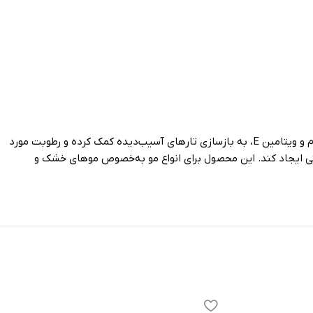
سرم مو یک محصول تخصصی برای تقویت، ترمیم و درخشان کردن موهاست. این روغن با ترکیبی از مواد طبیعی مانند کراتین، روغن آرگان، روغن بادام و ویتامین E، به بازسازی تارهای آسیب‌دیده کمک کرده و رطوبت مورد
ینی ایجاد کند. این محصول برای انواع مو به‌خصوص موهای خشک و