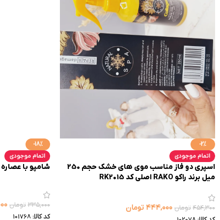
-18%
-2%
اتمام موجودی
اتمام موجودی
اسپری دو فاز مناسب موی های خشک حجم 250
شامپو با عصاره آ
میل برند راکو RAKO اصلی کد RK2015
۰۰۰
۳۳۵,۰۰۰
تومان
۴۴۴,۰۰۰
تومان
۴۵۴,۳۰۰
تومان
کد کالا:
101768
کد کالا:
102078