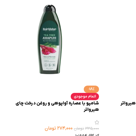
-18%
اتمام موجودی
هیرواتر
شامپو با عصاره آواپوهی و روغن درخت چای
هیرواتر
۲۷۴,۰۰۰
تومان
۳۳۵,۰۰۰
تومان
کد کالا:
101854